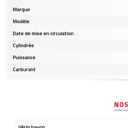
Informations
Marque
produits
Modèle
Date de mise en circulation
Cylindrée
Puissance
Carburant
NOS
Vérin hayon