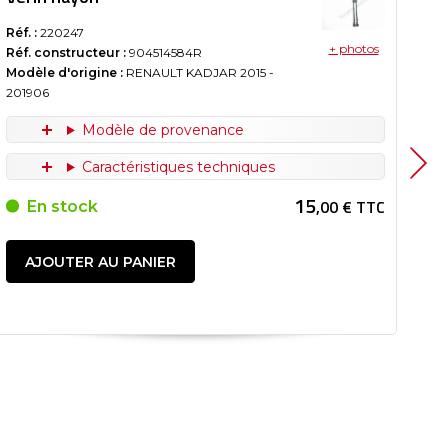
Réf. :
220247
Réf.
+ photos
Réf. constructeur :
904514584R
Réf
Modèle d'origine :
RENAULT KADJAR
2015
-
Mod
201906
Modèle de provenance
Caractéristiques techniques
15
,00 € TTC
En stock
AJOUTER AU PANIER