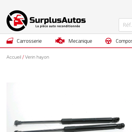
carrosserie
mecanique
compos
Accueil
Verin hayon
Skip
to
the
end
of
the
images
gallery