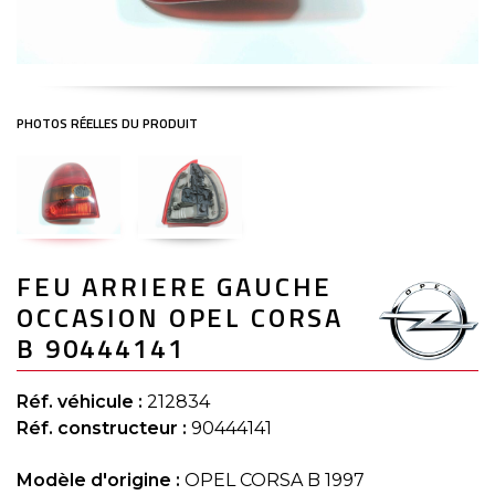
Skip
FEU ARRIERE GAUCHE
to
the
OCCASION OPEL CORSA
beginning
of
B 90444141
the
images
gallery
Réf. véhicule :
212834
Réf. constructeur :
90444141
Modèle d'origine :
OPEL CORSA B 1997