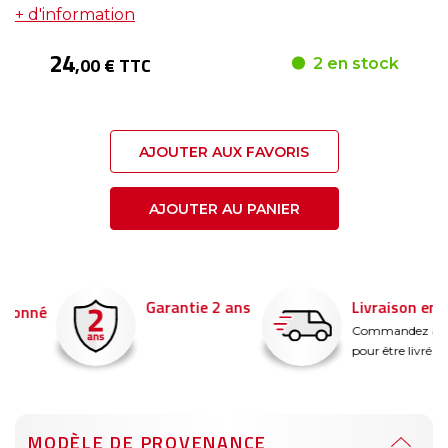
+ d'information
24
,00 € TTC
2 en stock
AJOUTER AUX FAVORIS
AJOUTER AU PANIER
Garantie 2 ans
Livraison en 24h
é
Commandez avant 14
pour être livré demain !
MODÈLE DE PROVENANCE