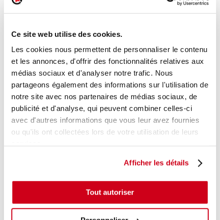
Feu arrière gauche
Réf. :
231047
Ce site web utilise des cookies.
+ photos
Réf. constructeur :
90444141
Les cookies nous permettent de personnaliser le contenu
Modèle d'origine :
OPEL CORSA B
1997
- 200010
et les annonces, d'offrir des fonctionnalités relatives aux
Modèle de provenance
médias sociaux et d'analyser notre trafic. Nous
partageons également des informations sur l'utilisation de
Caractéristiques techniques
notre site avec nos partenaires de médias sociaux, de
24
,00 € TTC
En stock
publicité et d'analyse, qui peuvent combiner celles-ci
avec d'autres informations que vous leur avez fournies
AJOUTER AU PANIER
ou qu'ils ont collectées lors de votre utilisation de leurs
services.
Afficher les détails
Tout autoriser