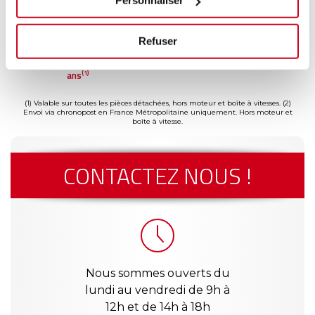
Personnaliser
Refuser
ment
Garantie
Livraison dès
Reconditionné
Pai
(2)
risé
jusqu'à 2
24h
en France
séc
(1)
ans
(1) Valable sur toutes les pièces détachées, hors moteur et boîte à vitesses.
(2)
Envoi via chronopost en France Métropolitaine uniquement. Hors moteur et
boîte à vitesse.
CONTACTEZ NOUS !
Nous sommes ouverts du
lundi au vendredi de 9h à
12h et de 14h à 18h