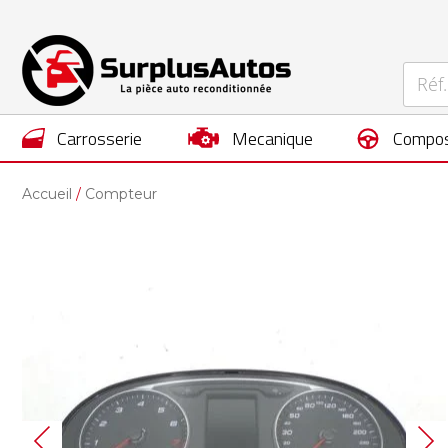
carrosserie
mecanique
compos
Accueil
Compteur
Skip
to
the
end
of
the
images
gallery