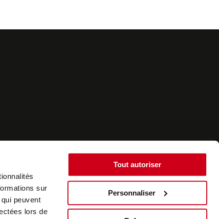
Tout autoriser
ionnalités
formations sur
Personnaliser
, qui peuvent
©2022 - SurplusAuto - Réalisation : datasolution.fr
lectées lors de