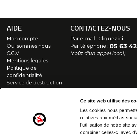
AIDE
CONTACTEZ-NOUS
Mon compte
Par e-mail :
Cliquez ici
05 63 42
Qui sommes nous
Par téléphone :
C.G.V
(coût d'un appel local)
Mentions légales
Politique de
confidentialité
Service de destruction
des véhicules hors
d'usage
Ce site web utilise des co
Commande et livraison
Les cookies nous permetten
SAV et Retour
relatives aux médias socia
Partenaires
l'utilisation de notre site
Accessibilité numérique
combiner celles-ci avec d'
Droit de rétractation