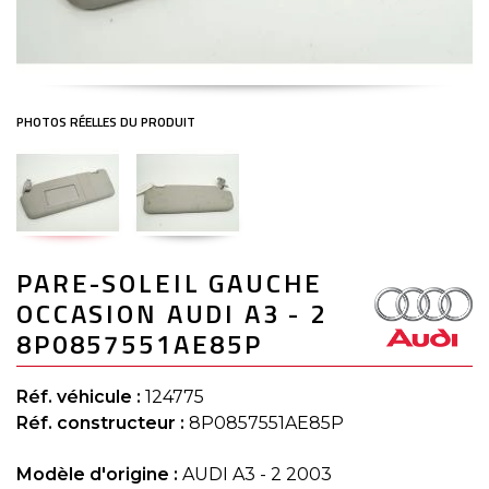
Skip
PARE-SOLEIL GAUCHE
to
the
OCCASION AUDI A3 - 2
beginning
of
8P0857551AE85P
the
images
gallery
Réf. véhicule :
124775
Réf. constructeur :
8P0857551AE85P
Modèle d'origine :
AUDI A3 - 2 2003