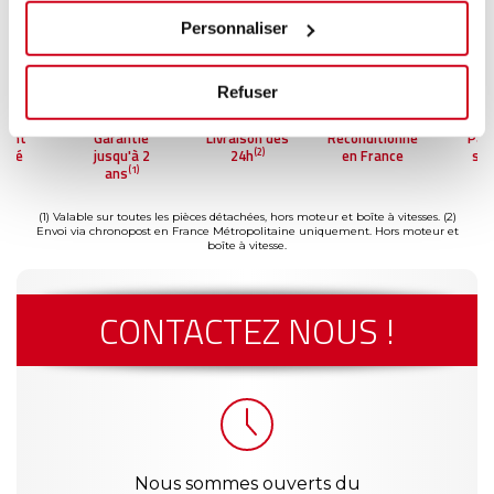
Personnaliser
Refuser
ment
Garantie
Livraison dès
Reconditionné
Pai
(2)
risé
jusqu'à 2
24h
en France
séc
(1)
ans
(1) Valable sur toutes les pièces détachées, hors moteur et boîte à vitesses.
(2)
Envoi via chronopost en France Métropolitaine uniquement. Hors moteur et
boîte à vitesse.
CONTACTEZ NOUS !
Nous sommes ouverts du