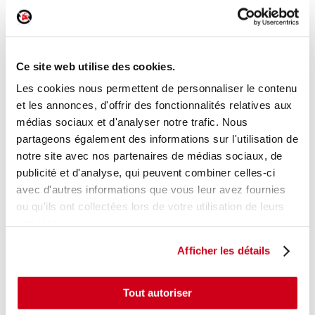
Pare-soleil gauche
Réf. :
151642
+ photos
Réf. constructeur :
8P0857551AE85P
Ce site web utilise des cookies.
Modèle d'origine :
AUDI A3 - 2
2003
- 200806
Les cookies nous permettent de personnaliser le contenu
Modèle de provenance
et les annonces, d'offrir des fonctionnalités relatives aux
médias sociaux et d'analyser notre trafic. Nous
Caractéristiques techniques
partageons également des informations sur l'utilisation de
24
,00 € TTC
En stock
notre site avec nos partenaires de médias sociaux, de
publicité et d'analyse, qui peuvent combiner celles-ci
AJOUTER AU PANIER
avec d'autres informations que vous leur avez fournies
ou qu'ils ont collectées lors de votre utilisation de leurs
services.
Afficher les détails
Tout autoriser