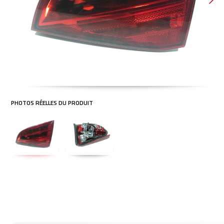
vraison en 24h
Reconditionné en
Skip
France
mmandez avant 14h
to
r être livré demain !
the
beginning
of
the
images