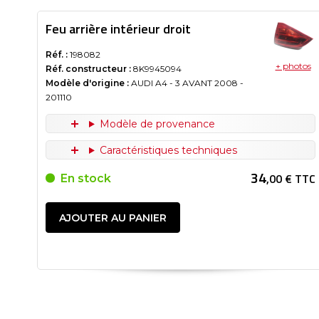
Feu arrière intérieur droit
Réf. :
198082
+ photos
Réf. constructeur :
8K9945094
Modèle d'origine :
AUDI A4 - 3 AVANT
2008
-
201110
Modèle de provenance
Caractéristiques techniques
34
,00 € TTC
En stock
AJOUTER AU PANIER