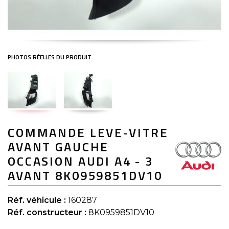
Skip
COMMANDE LEVE-VITRE
to
the
AVANT GAUCHE
beginning
of
OCCASION AUDI A4 - 3
the
AVANT 8K0959851DV10
images
gallery
Réf. véhicule :
160287
Réf. constructeur :
8K0959851DV10