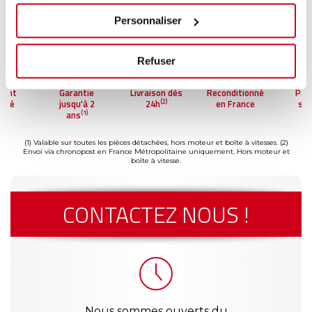
Personnaliser
Refuser
ment
Garantie
Livraison dès
Reconditionné
Pai
(2)
risé
jusqu'à 2
24h
en France
séc
(1)
ans
(1) Valable sur toutes les pièces détachées, hors moteur et boîte à vitesses.
(2)
Envoi via chronopost en France Métropolitaine uniquement. Hors moteur et
boîte à vitesse.
CONTACTEZ NOUS !
Nous sommes ouverts du