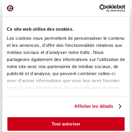
Commande lève-vitre avant gauche
Réf. :
177784
Ce site web utilise des cookies.
Réf. constructeur :
8K0959851DV10
Modèle d'origine :
AUDI A4 - 3
2008
- 201110
Les cookies nous permettent de personnaliser le contenu
+ photos
et les annonces, d'offrir des fonctionnalités relatives aux
Modèle de provenance
médias sociaux et d'analyser notre trafic. Nous
partageons également des informations sur l'utilisation de
Caractéristiques techniques
notre site avec nos partenaires de médias sociaux, de
20
,00 € TTC
En stock
publicité et d'analyse, qui peuvent combiner celles-ci
avec d'autres informations que vous leur avez fournies
AJOUTER AU PANIER
ou qu'ils ont collectées lors de votre utilisation de leurs
services.
Afficher les détails
Tout autoriser