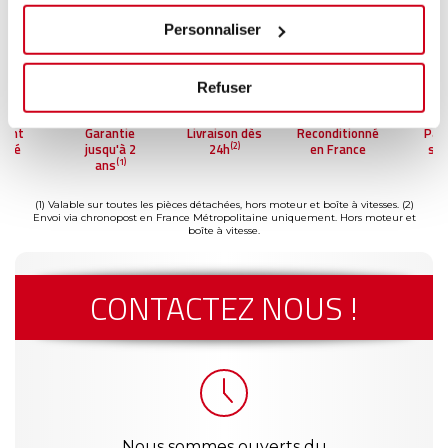
Personnaliser
Refuser
ment
Garantie
Livraison dès
Reconditionné
Pai
(2)
risé
jusqu'à 2
24h
en France
séc
(1)
ans
(1) Valable sur toutes les pièces détachées, hors moteur et boîte à vitesses.
(2)
Envoi via chronopost en France Métropolitaine uniquement. Hors moteur et
boîte à vitesse.
CONTACTEZ NOUS !
Nous sommes ouverts du