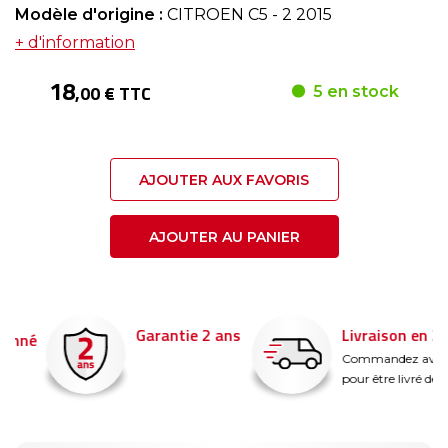
Modèle d'origine :
CITROEN C5 - 2 2015
+ d'information
18
,00 € TTC
5 en stock
AJOUTER AUX FAVORIS
AJOUTER AU PANIER
Garantie 2 ans
Livraison en 24h
é
Commandez avant 14
pour être livré demain !