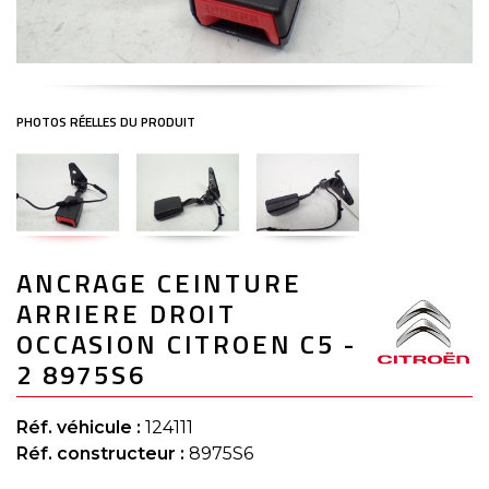
Skip
ANCRAGE CEINTURE
to
the
ARRIERE DROIT
beginning
of
OCCASION CITROEN C5 -
the
2 8975S6
images
gallery
Réf. véhicule :
124111
Réf. constructeur :
8975S6