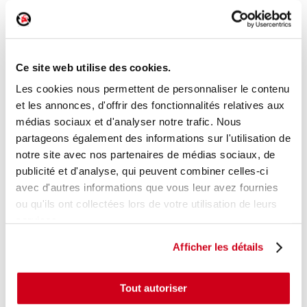
Ancrage ceinture arrière droit
Réf. :
190503
Ce site web utilise des cookies.
+ photos
Réf. constructeur :
8975S6
Modèle d'origine :
CITROEN C5 - 2
2010
- 201301
Les cookies nous permettent de personnaliser le contenu
et les annonces, d'offrir des fonctionnalités relatives aux
Modèle de provenance
médias sociaux et d'analyser notre trafic. Nous
partageons également des informations sur l'utilisation de
Caractéristiques techniques
notre site avec nos partenaires de médias sociaux, de
18
,00 € TTC
En stock
publicité et d'analyse, qui peuvent combiner celles-ci
avec d'autres informations que vous leur avez fournies
AJOUTER AU PANIER
ou qu'ils ont collectées lors de votre utilisation de leurs
services.
Afficher les détails
Tout autoriser