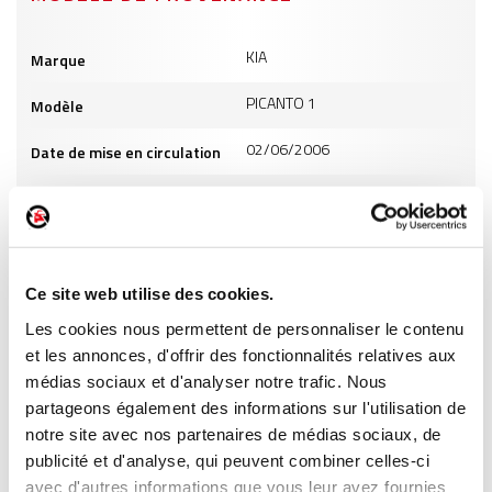
Informations
KIA
Marque
produits
PICANTO 1
Modèle
02/06/2006
Date de mise en circulation
1120
Cylindrée
4
Puissance
GO
Carburant
Ce site web utilise des cookies.
Les cookies nous permettent de personnaliser le contenu
INFORMATIONS PRODUITS
et les annonces, d'offrir des fonctionnalités relatives aux
médias sociaux et d'analyser notre trafic. Nous
partageons également des informations sur l'utilisation de
notre site avec nos partenaires de médias sociaux, de
publicité et d'analyse, qui peuvent combiner celles-ci
avec d'autres informations que vous leur avez fournies