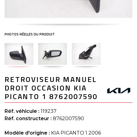
Skip
RETROVISEUR MANUEL
to
the
DROIT OCCASION KIA
beginning
of
PICANTO 1 8762007590
the
images
gallery
Réf. véhicule :
119237
Réf. constructeur :
8762007590
Modèle d'origine :
KIA PICANTO 1 2006