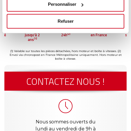
Personnaliser
Refuser
ment
Garantie
Livraison dès
Reconditionné
Pai
(2)
risé
jusqu'à 2
24h
en France
séc
(1)
ans
(1) Valable sur toutes les pièces détachées, hors moteur et boîte à vitesses.
(2)
Envoi via chronopost en France Métropolitaine uniquement. Hors moteur et
boîte à vitesse.
CONTACTEZ NOUS !
Nous sommes ouverts du
lundi au vendredi de 9h à