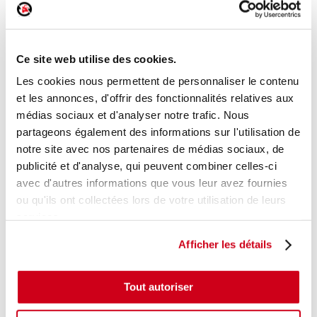
Rétroviseur électrique gauche
Ce site web utilise des cookies.
Réf. :
165448
+ photos
Réf. constructeur :
876051H261
Les cookies nous permettent de personnaliser le contenu
Modèle d'origine :
KIA PRO CEED 1
2008
- 201103
et les annonces, d'offrir des fonctionnalités relatives aux
médias sociaux et d'analyser notre trafic. Nous
Modèle de provenance
partageons également des informations sur l'utilisation de
Caractéristiques techniques
notre site avec nos partenaires de médias sociaux, de
34
publicité et d'analyse, qui peuvent combiner celles-ci
,00 € TTC
En stock
avec d'autres informations que vous leur avez fournies
ou qu'ils ont collectées lors de votre utilisation de leurs
AJOUTER AU PANIER
services.
Afficher les détails
Tout autoriser