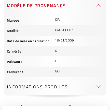
MODÈLE DE PROVENANCE
Informations
KIA
Marque
produits
PRO-CEED 1
Modèle
19/01/2009
Date de mise en circulation
0
Cylindrée
6
Puissance
GO
Carburant
INFORMATIONS PRODUITS
NOS PIÈCES RECONDITIONNÉES SIMILAIRES