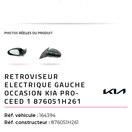
Skip
RETROVISEUR
to
the
ELECTRIQUE GAUCHE
beginning
of
OCCASION KIA PRO-
the
CEED 1 876051H261
images
gallery
Réf. véhicule :
164394
Réf. constructeur :
876051H261