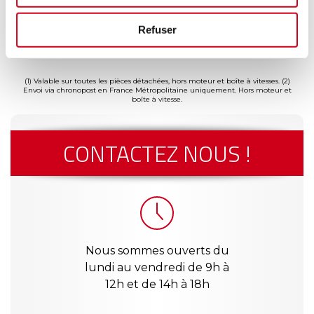
Refuser
ment
Garantie
Livraison dès
Reconditionné
Pai
(2)
risé
jusqu'à 2
24h
en France
séc
(1)
ans
(1) Valable sur toutes les pièces détachées, hors moteur et boîte à vitesses.
(2)
Envoi via chronopost en France Métropolitaine uniquement. Hors moteur et
boîte à vitesse.
CONTACTEZ NOUS !
Nous sommes ouverts du
lundi au vendredi de 9h à
12h et de 14h à 18h