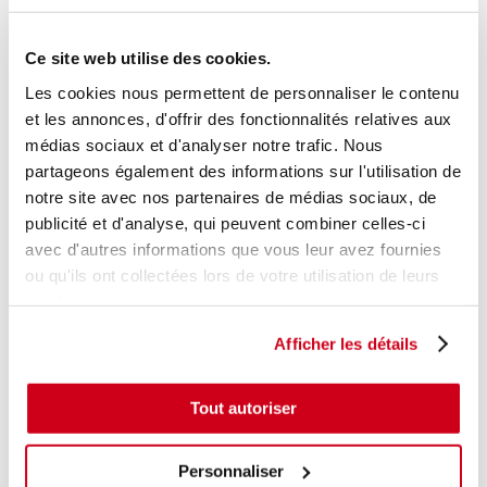
Réf. constructeur :
868211H110
+ photos
Modèle d'origine :
KIA CEE-D 1
2009
- 201205
Ce site web utilise des cookies.
Modèle de provenance
Les cookies nous permettent de personnaliser le contenu
et les annonces, d'offrir des fonctionnalités relatives aux
Caractéristiques techniques
médias sociaux et d'analyser notre trafic. Nous
31
,00 € TTC
En stock
partageons également des informations sur l'utilisation de
notre site avec nos partenaires de médias sociaux, de
AJOUTER AU PANIER
publicité et d'analyse, qui peuvent combiner celles-ci
avec d'autres informations que vous leur avez fournies
ou qu'ils ont collectées lors de votre utilisation de leurs
services.
Afficher les détails
Tout autoriser
Personnaliser