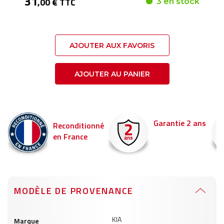
31
,00 € TTC
3 en stock
AJOUTER AUX FAVORIS
AJOUTER AU PANIER
Garantie 2 ans
Reconditionné
en France
MODÈLE DE PROVENANCE
Informations
KIA
Marque
produits