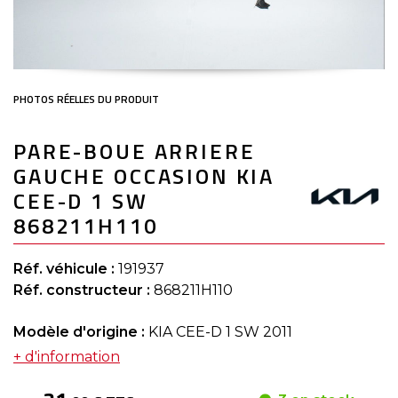
Skip
PARE-BOUE ARRIERE
to
the
GAUCHE OCCASION KIA
beginning
of
CEE-D 1 SW
the
868211H110
images
gallery
Réf. véhicule :
191937
Réf. constructeur :
868211H110
Modèle d'origine :
KIA CEE-D 1 SW 2011
+ d'information