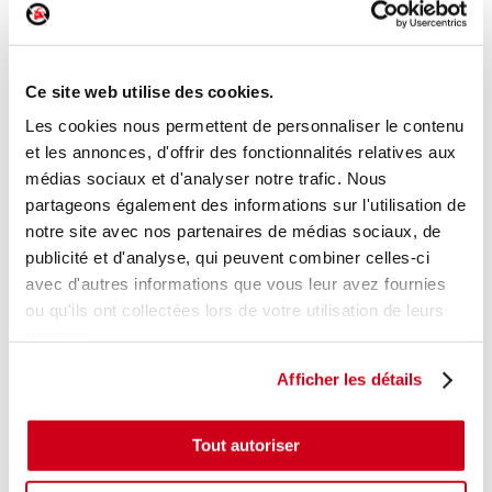
Commande lève-vitre avant droit
Ce site web utilise des cookies.
Réf. :
185536
+ photos
Réf. constructeur :
8481033120
Les cookies nous permettent de personnaliser le contenu
Modèle d'origine :
TOYOTA PRIUS 3
2009
- 201202
et les annonces, d'offrir des fonctionnalités relatives aux
médias sociaux et d'analyser notre trafic. Nous
Modèle de provenance
partageons également des informations sur l'utilisation de
Caractéristiques techniques
notre site avec nos partenaires de médias sociaux, de
18
publicité et d'analyse, qui peuvent combiner celles-ci
,00 € TTC
En stock
avec d'autres informations que vous leur avez fournies
ou qu'ils ont collectées lors de votre utilisation de leurs
AJOUTER AU PANIER
services.
Afficher les détails
Tout autoriser