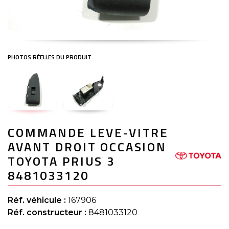
Skip
COMMANDE LEVE-VITRE
to
the
AVANT DROIT OCCASION
beginning
of
TOYOTA PRIUS 3
the
8481033120
images
gallery
Réf. véhicule :
167906
Réf. constructeur :
8481033120