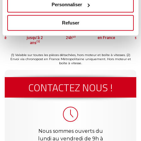
Personnaliser
Refuser
ment
Garantie
Livraison dès
Reconditionné
Pai
(2)
risé
jusqu'à 2
24h
en France
séc
(1)
ans
(1) Valable sur toutes les pièces détachées, hors moteur et boîte à vitesses.
(2)
Envoi via chronopost en France Métropolitaine uniquement. Hors moteur et
boîte à vitesse.
CONTACTEZ NOUS !
Nous sommes ouverts du
lundi au vendredi de 9h à