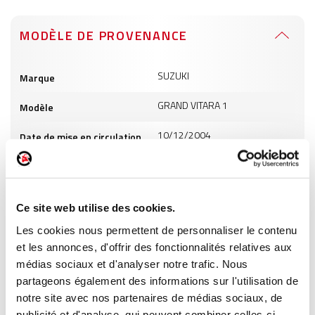
MODÈLE DE PROVENANCE
Informations
SUZUKI
Marque
produits
GRAND VITARA 1
Modèle
10/12/2004
Date de mise en circulation
1997
Cylindrée
7
Puissance
Ce site web utilise des cookies.
GO
Carburant
Les cookies nous permettent de personnaliser le contenu
et les annonces, d'offrir des fonctionnalités relatives aux
médias sociaux et d'analyser notre trafic. Nous
INFORMATIONS PRODUITS
partageons également des informations sur l'utilisation de
notre site avec nos partenaires de médias sociaux, de
publicité et d'analyse, qui peuvent combiner celles-ci