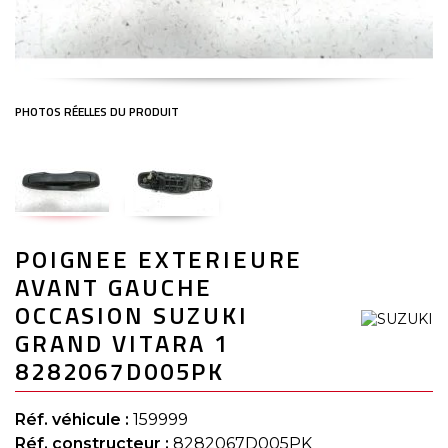
Skip
POIGNEE EXTERIEURE
to
the
AVANT GAUCHE
beginning
of
OCCASION SUZUKI
the
GRAND VITARA 1
images
gallery
8282067D005PK
Réf. véhicule :
159999
Réf. constructeur :
8282067D005PK