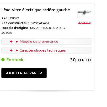
Lève-vitre électrique arrière gauche
Réf. :
231001
+ photos
Réf. constructeur :
827014EA0A
Modèle d'origine :
NISSAN QASHQAI 2
2014
-
201906
Modèle de provenance
Caractéristiques techniques
30
,00 € TTC
En stock
AJOUTER AU PANIER