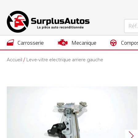
carrosserie
mecanique
compos
Accueil
Leve-vitre electrique arriere gauche
Skip
to
the
end
of
the
images
gallery