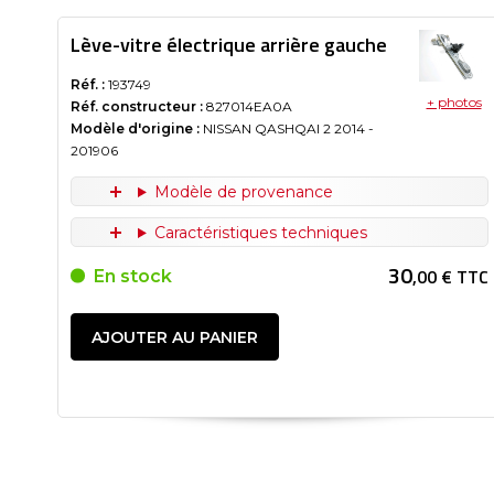
Lève-vitre électrique arrière gauche
Réf. :
193749
+ photos
Réf. constructeur :
827014EA0A
Modèle d'origine :
NISSAN QASHQAI 2
2014
-
201906
Modèle de provenance
Caractéristiques techniques
30
,00 € TTC
En stock
AJOUTER AU PANIER