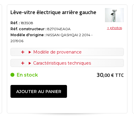
Lève-vitre électrique arrière gauche
Réf. :
183508
+ photos
Réf. constructeur :
827014EA0A
Modèle d'origine :
NISSAN QASHQAI 2
2014
-
201906
Modèle de provenance
Caractéristiques techniques
30
,00 € TTC
En stock
AJOUTER AU PANIER