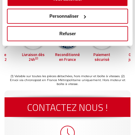
Personnaliser
Refuser
ntie
Livraison dès
Reconditionné
Paiement
Gar
(2)
'à 2
24h
en France
sécurisé
jus
(1)
s
a
(1) Valable sur toutes les pièces détachées, hors moteur et boîte à vitesses.
(2)
Envoi via chronopost en France Métropolitaine uniquement. Hors moteur et
boîte à vitesse.
CONTACTEZ NOUS !