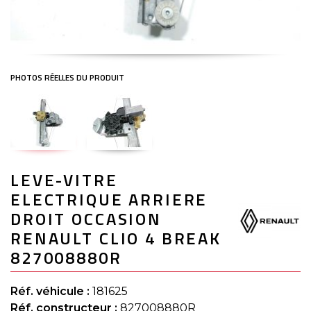
Skip
LEVE-VITRE
to
the
ELECTRIQUE ARRIERE
beginning
of
DROIT OCCASION
the
RENAULT CLIO 4 BREAK
images
gallery
827008880R
Réf. véhicule :
181625
Réf. constructeur :
827008880R