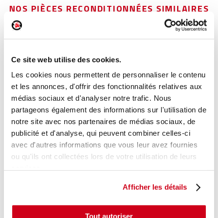
NOS PIÈCES RECONDITIONNÉES SIMILAIRES
Lève-vitre électrique arrière droit
Réf. :
185045
Ce site web utilise des cookies.
+ photos
Réf. constructeur :
827008880R
Les cookies nous permettent de personnaliser le contenu
Modèle d'origine :
RENAULT CLIO 4
2016
- 202003
et les annonces, d'offrir des fonctionnalités relatives aux
Modèle de provenance
médias sociaux et d'analyser notre trafic. Nous
partageons également des informations sur l'utilisation de
Caractéristiques techniques
notre site avec nos partenaires de médias sociaux, de
23
,00 € TTC
En stock
publicité et d'analyse, qui peuvent combiner celles-ci
avec d'autres informations que vous leur avez fournies
ou qu'ils ont collectées lors de votre utilisation de leurs
AJOUTER AU PANIER
services.
Afficher les détails
Tout autoriser