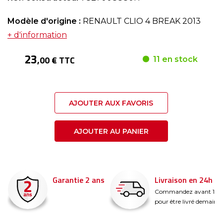
Modèle d'origine :
RENAULT CLIO 4 BREAK 2013
+ d'information
23
,00 € TTC
11 en stock
AJOUTER AUX FAVORIS
AJOUTER AU PANIER
Garantie 2 ans
Livraison en 24h
é
Commandez avant 14
pour être livré demain !