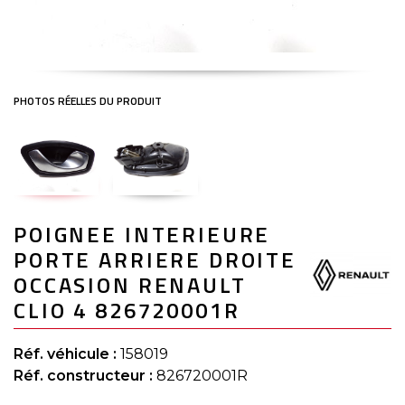
Skip
POIGNEE INTERIEURE
to
the
PORTE ARRIERE DROITE
beginning
of
OCCASION RENAULT
the
CLIO 4 826720001R
images
gallery
Réf. véhicule :
158019
Réf. constructeur :
826720001R