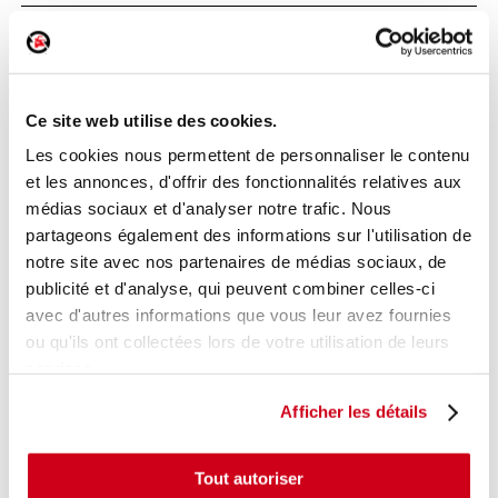
Poignée intérieure porte arrière droite
Réf. :
154036
+ photos
Ce site web utilise des cookies.
Réf. constructeur :
826720001R
Modèle d'origine :
RENAULT CLIO 4
2016
- 202003
Les cookies nous permettent de personnaliser le contenu
et les annonces, d'offrir des fonctionnalités relatives aux
Modèle de provenance
médias sociaux et d'analyser notre trafic. Nous
Caractéristiques techniques
partageons également des informations sur l'utilisation de
15
notre site avec nos partenaires de médias sociaux, de
,00 € TTC
En stock
publicité et d'analyse, qui peuvent combiner celles-ci
avec d'autres informations que vous leur avez fournies
AJOUTER AU PANIER
ou qu'ils ont collectées lors de votre utilisation de leurs
services.
Afficher les détails
Tout autoriser