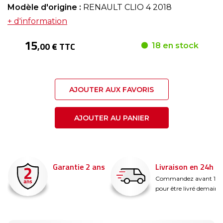
Modèle d'origine :
RENAULT CLIO 4 2018
+ d'information
15
,00 € TTC
18 en stock
AJOUTER AUX FAVORIS
AJOUTER AU PANIER
Garantie 2 ans
Livraison en 24h
é
Commandez avant 14
pour être livré demain !