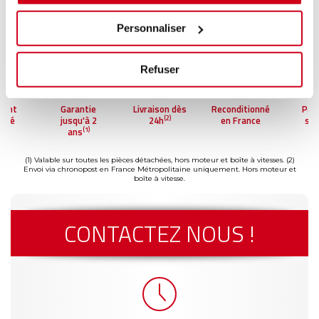
Personnaliser
Refuser
ment
Garantie
Livraison dès
Reconditionné
Pai
(2)
risé
jusqu'à 2
24h
en France
séc
(1)
ans
(1) Valable sur toutes les pièces détachées, hors moteur et boîte à vitesses.
(2)
Envoi via chronopost en France Métropolitaine uniquement. Hors moteur et
boîte à vitesse.
CONTACTEZ NOUS !