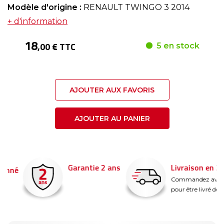
Modèle d'origine :
RENAULT TWINGO 3 2014
+ d'information
18
,00 € TTC
5 en stock
AJOUTER AUX FAVORIS
AJOUTER AU PANIER
Garantie 2 ans
Livraison en 24h
é
Commandez avant 14
pour être livré demain !