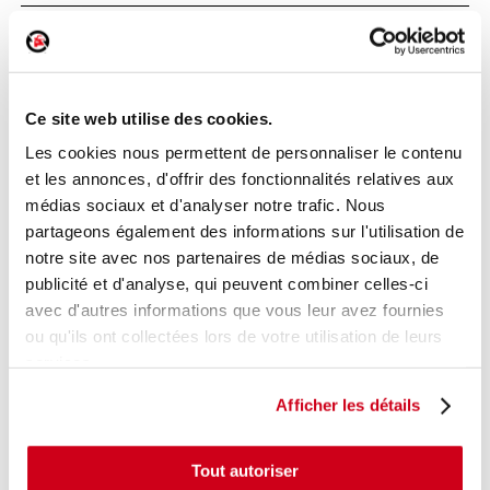
Poignée extérieure arrière gauche
Réf. :
179633
+ photos
Ce site web utilise des cookies.
Réf. constructeur :
826067397R
Modèle d'origine :
RENAULT TWINGO 3
2014
-
Les cookies nous permettent de personnaliser le contenu
202003
et les annonces, d'offrir des fonctionnalités relatives aux
Modèle de provenance
médias sociaux et d'analyser notre trafic. Nous
partageons également des informations sur l'utilisation de
Caractéristiques techniques
notre site avec nos partenaires de médias sociaux, de
18
,00 € TTC
publicité et d'analyse, qui peuvent combiner celles-ci
En stock
avec d'autres informations que vous leur avez fournies
ou qu'ils ont collectées lors de votre utilisation de leurs
AJOUTER AU PANIER
services.
Afficher les détails
Tout autoriser