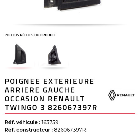
Skip
POIGNEE EXTERIEURE
to
the
ARRIERE GAUCHE
beginning
of
OCCASION RENAULT
the
TWINGO 3 826067397R
images
gallery
Réf. véhicule :
163759
Réf. constructeur :
826067397R