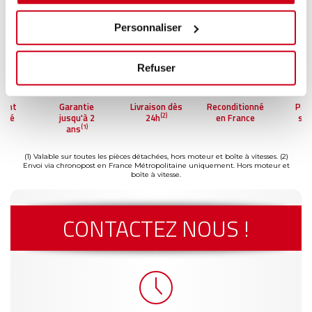
Personnaliser
Refuser
ment
Garantie
Livraison dès
Reconditionné
Pai
(2)
risé
jusqu'à 2
24h
en France
séc
(1)
ans
(1) Valable sur toutes les pièces détachées, hors moteur et boîte à vitesses.
(2)
Envoi via chronopost en France Métropolitaine uniquement. Hors moteur et
boîte à vitesse.
CONTACTEZ NOUS !