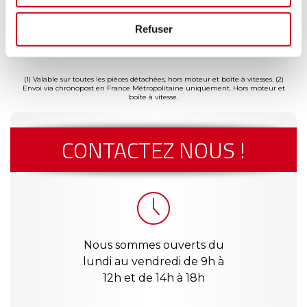
Refuser
ment
Garantie
Livraison dès
Reconditionné
Pai
(2)
risé
jusqu'à 2
24h
en France
séc
(1)
ans
(1) Valable sur toutes les pièces détachées, hors moteur et boîte à vitesses.
(2)
Envoi via chronopost en France Métropolitaine uniquement. Hors moteur et
boîte à vitesse.
CONTACTEZ NOUS !
Nous sommes ouverts du
lundi au vendredi de 9h à
12h et de 14h à 18h