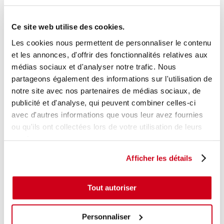
+ photos
Réf. constructeur :
826065FA0A
Modèle d'origine :
NISSAN MICRA 5
2017
Ce site web utilise des cookies.
Modèle de provenance
Les cookies nous permettent de personnaliser le contenu
et les annonces, d'offrir des fonctionnalités relatives aux
Caractéristiques techniques
médias sociaux et d'analyser notre trafic. Nous
16
,00 € TTC
En stock
partageons également des informations sur l'utilisation de
notre site avec nos partenaires de médias sociaux, de
AJOUTER AU PANIER
publicité et d'analyse, qui peuvent combiner celles-ci
avec d'autres informations que vous leur avez fournies
ou qu'ils ont collectées lors de votre utilisation de leurs
services.
Afficher les détails
Tout autoriser
Personnaliser