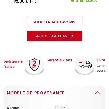
16
,00 € TTC
5 en stock
AJOUTER AUX FAVORIS
AJOUTER AU PANIER
Garantie 2 ans
Livraison en 24h
é
Commandez avant 14
pour être livré demain !
MODÈLE DE PROVENANCE
Informations
NISSAN
Marque
produits