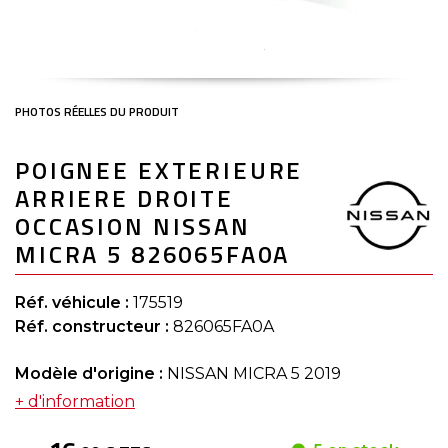
Skip
POIGNEE EXTERIEURE
to
the
ARRIERE DROITE
beginning
of
OCCASION NISSAN
the
MICRA 5 826065FA0A
images
gallery
Réf. véhicule :
175519
Réf. constructeur :
826065FA0A
Modèle d'origine :
NISSAN MICRA 5 2019
+ d'information