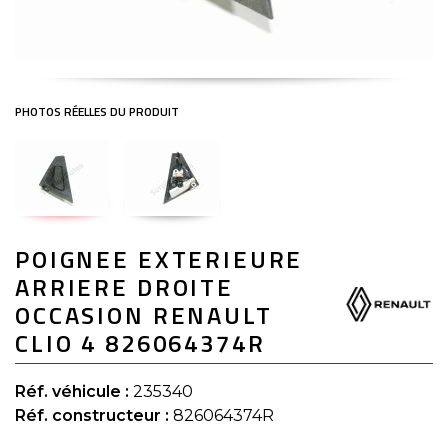
Skip
POIGNEE EXTERIEURE
to
the
ARRIERE DROITE
beginning
of
OCCASION RENAULT
the
CLIO 4 826064374R
images
gallery
Réf. véhicule :
235340
Réf. constructeur :
826064374R