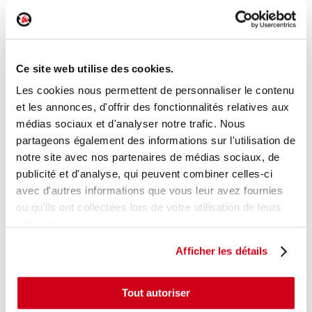
Poignée extérieure arrière droite
Réf. :
237185
Ce site web utilise des cookies.
+ photos
Réf. constructeur :
826064374R
Modèle d'origine :
RENAULT CLIO 4
2012
- 201612
Les cookies nous permettent de personnaliser le contenu
et les annonces, d'offrir des fonctionnalités relatives aux
Modèle de provenance
médias sociaux et d'analyser notre trafic. Nous
partageons également des informations sur l'utilisation de
Caractéristiques techniques
notre site avec nos partenaires de médias sociaux, de
15
,00 € TTC
En stock
publicité et d'analyse, qui peuvent combiner celles-ci
avec d'autres informations que vous leur avez fournies
AJOUTER AU PANIER
ou qu'ils ont collectées lors de votre utilisation de leurs
services.
Afficher les détails
Tout autoriser