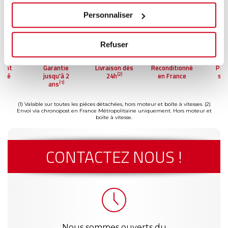
Personnaliser
Refuser
ment
Garantie
Livraison dès
Reconditionné
Pai
(2)
risé
jusqu'à 2
24h
en France
séc
(1)
ans
(1) Valable sur toutes les pièces détachées, hors moteur et boîte à vitesses.
(2)
Envoi via chronopost en France Métropolitaine uniquement. Hors moteur et
boîte à vitesse.
CONTACTEZ NOUS !
Nous sommes ouverts du