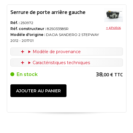
Serrure de porte arrière gauche
Réf. :
250972
+ photos
Réf. constructeur :
825033585R
Modèle d'origine :
DACIA SANDERO 2 STEPWAY
2012
- 201701
Modèle de provenance
Caractéristiques techniques
38
,00 € TTC
En stock
AJOUTER AU PANIER