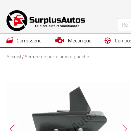
carrosserie
mecanique
compos
Accueil
Serrure de porte arriere gauche
Skip
to
the
end
of
the
images
gallery