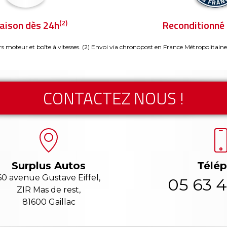
(2)
raison dès 24h
Reconditionné 
rs moteur et boîte à vitesses.
(2) Envoi via chronopost en France Métropolitaine
CONTACTEZ NOUS !
Télé
Surplus Autos
60 avenue Gustave Eiffel,
05 63 4
ZIR Mas de rest,
81600 Gaillac