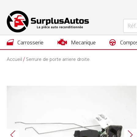
carrosserie
mecanique
compos
Accueil
Serrure de porte arriere droite
Skip
to
the
end
of
the
images
gallery