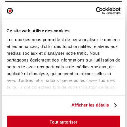
Feu arrière droit
Réf. :
241918
+ photos
Ce site web utilise des cookies.
Réf. constructeur :
8200917487
Modèle d'origine :
RENAULT CLIO 2 CAMPUS
2009
-
Les cookies nous permettent de personnaliser le contenu
201212
et les annonces, d'offrir des fonctionnalités relatives aux
Modèle de provenance
médias sociaux et d'analyser notre trafic. Nous
partageons également des informations sur l'utilisation de
Caractéristiques techniques
notre site avec nos partenaires de médias sociaux, de
25
,00 € TTC
publicité et d'analyse, qui peuvent combiner celles-ci
En stock
avec d'autres informations que vous leur avez fournies
ou qu'ils ont collectées lors de votre utilisation de leurs
AJOUTER AU PANIER
services.
Afficher les détails
Tout autoriser