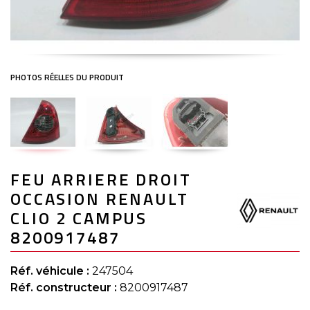
Skip
FEU ARRIERE DROIT
to
the
OCCASION RENAULT
beginning
of
CLIO 2 CAMPUS
the
8200917487
images
gallery
Réf. véhicule :
247504
Réf. constructeur :
8200917487