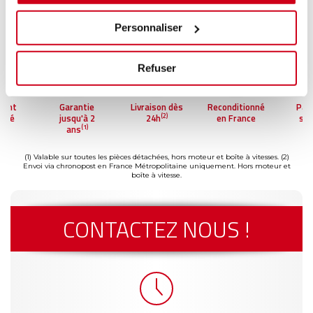
Personnaliser
Refuser
ent
Garantie
Livraison dès
Reconditionné
Paie
(2)
isé
jusqu'à 2
24h
en France
sécu
(1)
ans
(1) Valable sur toutes les pièces détachées, hors moteur et boîte à vitesses.
(2)
Envoi via chronopost en France Métropolitaine uniquement. Hors moteur et
boîte à vitesse.
CONTACTEZ NOUS !