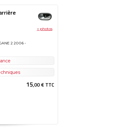
arrière
+ photos
GANE 2
2006
-
nance
techniques
15
,00 € TTC