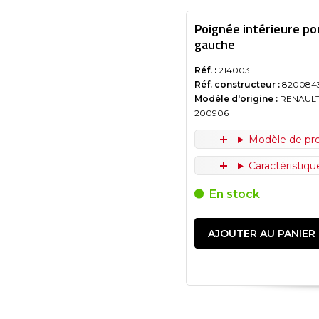
Poignée intérieure po
gauche
Réf. :
214003
Réf. constructeur :
8200843
Modèle d'origine :
RENAULT
200906
Modèle de pr
Caractéristiq
En stock
AJOUTER AU PANIER