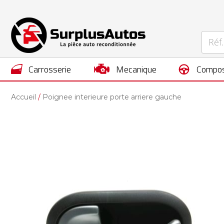
carrosserie
mecanique
compos
Accueil
Poignee interieure porte arriere gauche
Skip
to
the
end
of
the
images
gallery