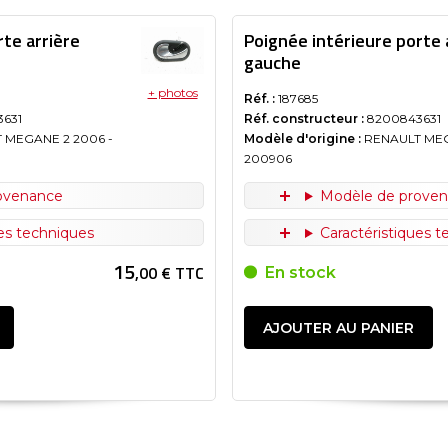
rte arrière
Poignée intérieure porte 
gauche
+ photos
Réf. :
187685
631
Réf. constructeur :
8200843631
 MEGANE 2
2006
-
Modèle d'origine :
RENAULT ME
200906
ovenance
Modèle de prove
ues techniques
Caractéristiques 
15
,00 € TTC
En stock
AJOUTER AU PANIER