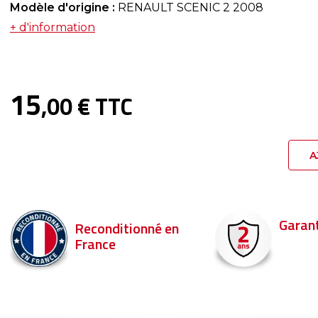
Modèle d'origine :
RENAULT SCENIC 2 2008
+ d'information
15
,00 € TTC
A
Garantie 2 ans
Livrais
 en
Command
pour être