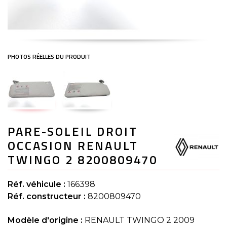
Skip
PARE-SOLEIL DROIT
to
the
OCCASION RENAULT
beginning
of
TWINGO 2 8200809470
the
images
gallery
Réf. véhicule :
166398
Réf. constructeur :
8200809470
Modèle d'origine :
RENAULT TWINGO 2 2009