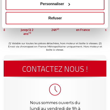
Personnaliser
Refuser
ment
Garantie
Livraison dès
Reconditionné
Pai
(2)
risé
jusqu'à 2
24h
en France
séc
(1)
ans
(1) Valable sur toutes les pièces détachées, hors moteur et boîte à vitesses.
(2)
Envoi via chronopost en France Métropolitaine uniquement. Hors moteur et
boîte à vitesse.
CONTACTEZ NOUS !
Nous sommes ouverts du
lundi au vendredi de 9h à