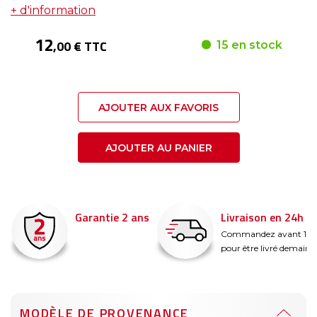
+ d'information
12
,00 € TTC
15 en stock
AJOUTER AUX FAVORIS
AJOUTER AU PANIER
Garantie 2 ans
Livraison en 24h
é
Commandez avant 14
pour être livré demain !
MODÈLE DE PROVENANCE