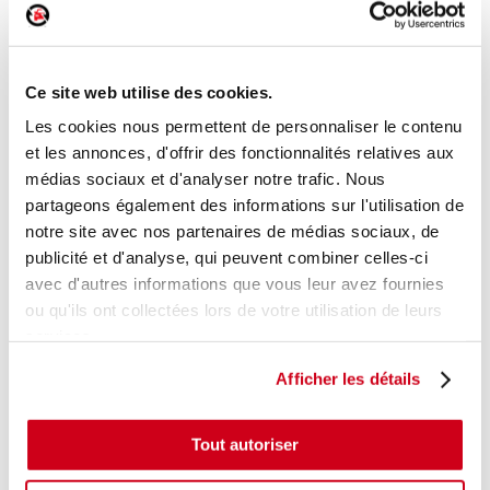
Pare-soleil droit
Réf. :
179155
+ photos
Réf. constructeur :
8200809470
Ce site web utilise des cookies.
Modèle d'origine :
RENAULT TWINGO 2
2007
- 201111
Les cookies nous permettent de personnaliser le contenu
Modèle de provenance
et les annonces, d'offrir des fonctionnalités relatives aux
médias sociaux et d'analyser notre trafic. Nous
Caractéristiques techniques
partageons également des informations sur l'utilisation de
12
,00 € TTC
notre site avec nos partenaires de médias sociaux, de
En stock
publicité et d'analyse, qui peuvent combiner celles-ci
avec d'autres informations que vous leur avez fournies
AJOUTER AU PANIER
ou qu'ils ont collectées lors de votre utilisation de leurs
services.
Afficher les détails
Tout autoriser