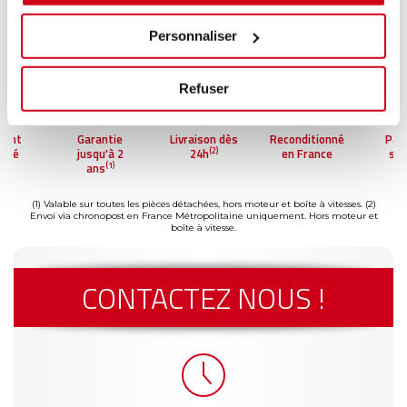
Personnaliser
Refuser
ment
Garantie
Livraison dès
Reconditionné
Pai
(2)
risé
jusqu'à 2
24h
en France
séc
(1)
ans
(1) Valable sur toutes les pièces détachées, hors moteur et boîte à vitesses.
(2)
Envoi via chronopost en France Métropolitaine uniquement. Hors moteur et
boîte à vitesse.
CONTACTEZ NOUS !