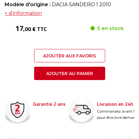
Modèle d'origine :
DACIA SANDERO 1 2010
+ d'information
17
,00 € TTC
5 en stock
AJOUTER AUX FAVORIS
AJOUTER AU PANIER
Garantie 2 ans
Livraison en 24h
é
Commandez avant 14
pour être livré demain !