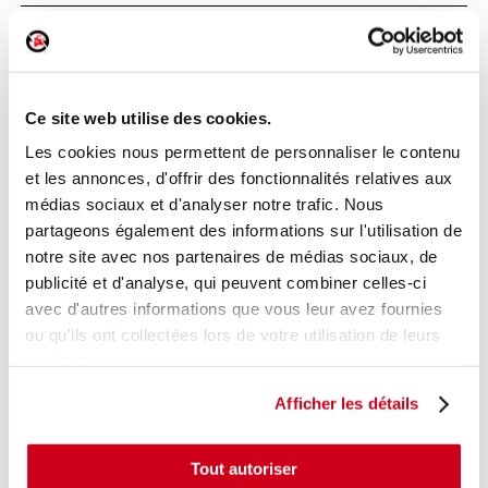
Poignée intérieure porte avant gauche
Réf. :
193975
+ photos
Ce site web utilise des cookies.
Réf. constructeur :
8200733848
Modèle d'origine :
DACIA SANDERO 1 STEPWAY
Les cookies nous permettent de personnaliser le contenu
2008
- 201210
et les annonces, d'offrir des fonctionnalités relatives aux
Modèle de provenance
médias sociaux et d'analyser notre trafic. Nous
partageons également des informations sur l'utilisation de
Caractéristiques techniques
notre site avec nos partenaires de médias sociaux, de
17
,00 € TTC
publicité et d'analyse, qui peuvent combiner celles-ci
En stock
avec d'autres informations que vous leur avez fournies
ou qu'ils ont collectées lors de votre utilisation de leurs
AJOUTER AU PANIER
services.
Afficher les détails
Tout autoriser