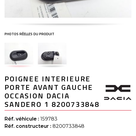
Skip
POIGNEE INTERIEURE
to
the
PORTE AVANT GAUCHE
beginning
of
OCCASION DACIA
the
SANDERO 1 8200733848
images
gallery
Réf. véhicule :
159783
Réf. constructeur :
8200733848