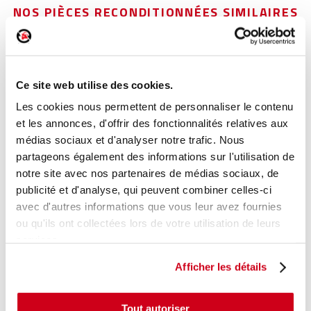
NOS PIÈCES RECONDITIONNÉES SIMILAIRES
Poignée intérieure porte arrière gauche
Réf. :
185552
Ce site web utilise des cookies.
+ photos
Réf. constructeur :
8200733848
Les cookies nous permettent de personnaliser le contenu
Modèle d'origine :
DACIA SANDERO 1
2008
- 201210
et les annonces, d'offrir des fonctionnalités relatives aux
Modèle de provenance
médias sociaux et d'analyser notre trafic. Nous
partageons également des informations sur l'utilisation de
Caractéristiques techniques
notre site avec nos partenaires de médias sociaux, de
17
,00 € TTC
En stock
publicité et d'analyse, qui peuvent combiner celles-ci
avec d'autres informations que vous leur avez fournies
ou qu'ils ont collectées lors de votre utilisation de leurs
AJOUTER AU PANIER
services.
Afficher les détails
Tout autoriser