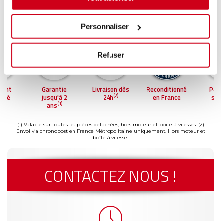
Personnaliser
Refuser
ment
Garantie
Livraison dès
Reconditionné
Pai
(2)
risé
jusqu'à 2
24h
en France
séc
(1)
ans
(1) Valable sur toutes les pièces détachées, hors moteur et boîte à vitesses.
(2)
Envoi via chronopost en France Métropolitaine uniquement. Hors moteur et
boîte à vitesse.
CONTACTEZ NOUS !