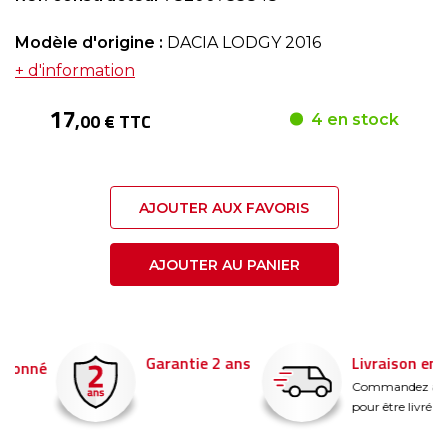
Modèle d'origine :
DACIA LODGY 2016
+ d'information
17
,00 € TTC
4 en stock
AJOUTER AUX FAVORIS
AJOUTER AU PANIER
Garantie 2 ans
Livraison en 24h
é
Commandez avant 14
pour être livré demain !