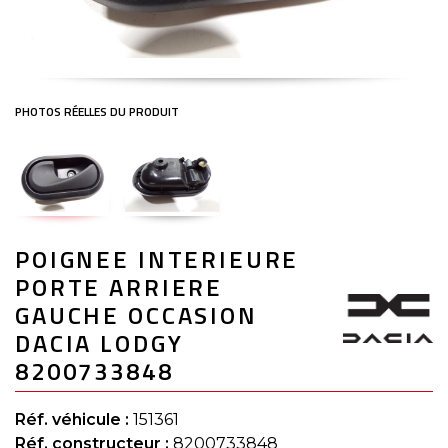
Skip
POIGNEE INTERIEURE
to
the
PORTE ARRIERE
beginning
of
GAUCHE OCCASION
the
DACIA LODGY
images
gallery
8200733848
Réf. véhicule :
151361
Réf. constructeur :
8200733848