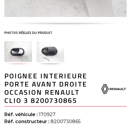
Skip
POIGNEE INTERIEURE
to
the
PORTE AVANT DROITE
beginning
of
OCCASION RENAULT
the
CLIO 3 8200730865
images
gallery
Réf. véhicule :
170927
Réf. constructeur :
8200730865