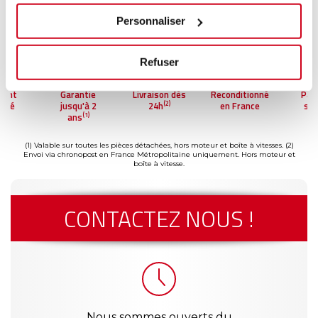
Personnaliser
Refuser
ment
Garantie
Livraison dès
Reconditionné
Pai
(2)
risé
jusqu'à 2
24h
en France
séc
(1)
ans
(1) Valable sur toutes les pièces détachées, hors moteur et boîte à vitesses.
(2)
Envoi via chronopost en France Métropolitaine uniquement. Hors moteur et
boîte à vitesse.
CONTACTEZ NOUS !
Nous sommes ouverts du