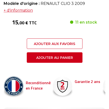
Modèle d'origine :
RENAULT CLIO 3 2009
+ d'information
15
,00 € TTC
11 en stock
AJOUTER AUX FAVORIS
AJOUTER AU PANIER
Garantie 2 ans
Livraison en 24h
né
Commandez avant 14
pour être livré demain 