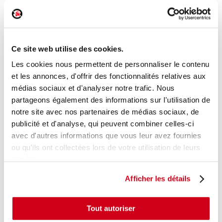
Poignée intérieure porte avant droite
Réf. :
173647
Ce site web utilise des cookies.
+ photos
Réf. constructeur :
8200730865
Modèle d'origine :
RENAULT CLIO 3
2005
- 200903
Les cookies nous permettent de personnaliser le contenu
et les annonces, d'offrir des fonctionnalités relatives aux
Modèle de provenance
médias sociaux et d'analyser notre trafic. Nous
partageons également des informations sur l'utilisation de
Caractéristiques techniques
notre site avec nos partenaires de médias sociaux, de
15
,00 € TTC
En stock
publicité et d'analyse, qui peuvent combiner celles-ci
avec d'autres informations que vous leur avez fournies
AJOUTER AU PANIER
ou qu'ils ont collectées lors de votre utilisation de leurs
services.
Afficher les détails
Tout autoriser