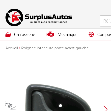
carrosserie
mecanique
compos
Accueil
Poignee interieure porte avant gauche
Skip
to
the
end
of
the
images
gallery