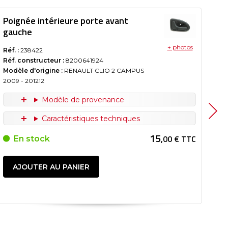
Poignée intérieure porte avant
Po
gauche
ga
+ photos
Réf. :
238422
Réf.
Réf. constructeur :
8200641924
Réf
Modèle d'origine :
RENAULT CLIO 2 CAMPUS
Mod
2009
- 201212
20
Modèle de provenance
Caractéristiques techniques
15
,00 € TTC
En stock
AJOUTER AU PANIER