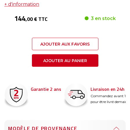
+ d'information
144
,00 € TTC
3 en stock
AJOUTER AUX FAVORIS
AJOUTER AU PANIER
Garantie 2 ans
Livraison en 24h
é
Commandez avant 14
pour être livré demain !
MODÈLE DE PROVENANCE