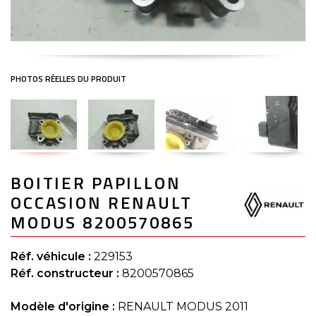
Skip
BOITIER PAPILLON
to
the
OCCASION RENAULT
beginning
of
MODUS 8200570865
the
images
gallery
Réf. véhicule :
229153
Réf. constructeur :
8200570865
Modèle d'origine :
RENAULT MODUS 2011