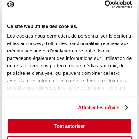
Boitier papillon
Réf. :
247340
+ photos
Réf. constructeur :
8200570865
Ce site web utilise des cookies.
Modèle d'origine :
RENAULT CLIO 3
2009
- 201412
Les cookies nous permettent de personnaliser le contenu
Modèle de provenance
et les annonces, d'offrir des fonctionnalités relatives aux
médias sociaux et d'analyser notre trafic. Nous
Caractéristiques techniques
partageons également des informations sur l'utilisation de
144
,00 € TTC
notre site avec nos partenaires de médias sociaux, de
En stock
publicité et d'analyse, qui peuvent combiner celles-ci
avec d'autres informations que vous leur avez fournies
AJOUTER AU PANIER
ou qu'ils ont collectées lors de votre utilisation de leurs
services.
Afficher les détails
Tout autoriser