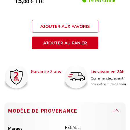
15
,00 € TTC
19 en stock
AJOUTER AUX FAVORIS
AJOUTER AU PANIER
Garantie 2 ans
Livraison en 24h
é
Commandez avant 14
pour être livré demain !
MODÈLE DE PROVENANCE
Informations
RENAULT
Marque
produits