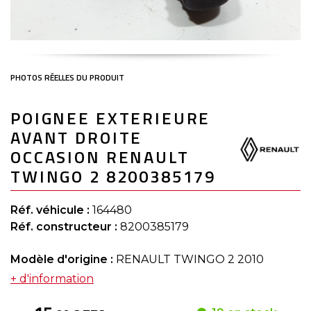
Skip
POIGNEE EXTERIEURE
to
the
AVANT DROITE
beginning
of
OCCASION RENAULT
the
TWINGO 2 8200385179
images
gallery
Réf. véhicule :
164480
Réf. constructeur :
8200385179
Modèle d'origine :
RENAULT TWINGO 2 2010
+ d'information