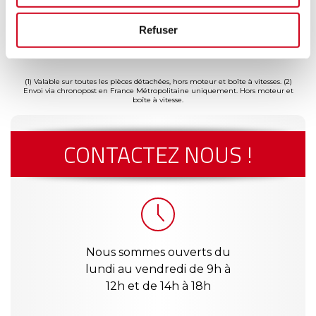
Refuser
ntie
Livraison dès
Reconditionné
Paiement
Gar
(2)
'à 2
24h
en France
sécurisé
jus
(1)
s
a
(1) Valable sur toutes les pièces détachées, hors moteur et boîte à vitesses.
(2)
Envoi via chronopost en France Métropolitaine uniquement. Hors moteur et
boîte à vitesse.
CONTACTEZ NOUS !
Nous sommes ouverts du
lundi au vendredi de 9h à
12h et de 14h à 18h