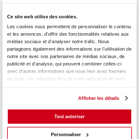
+ photos
Réf. constructeur :
8200385179
Modèle d'origine :
RENAULT TWINGO 2
2011
- 201412
Ce site web utilise des cookies.
Modèle de provenance
Les cookies nous permettent de personnaliser le contenu
et les annonces, d'offrir des fonctionnalités relatives aux
Caractéristiques techniques
médias sociaux et d'analyser notre trafic. Nous
15
,00 € TTC
En stock
partageons également des informations sur l'utilisation de
notre site avec nos partenaires de médias sociaux, de
AJOUTER AU PANIER
publicité et d'analyse, qui peuvent combiner celles-ci
avec d'autres informations que vous leur avez fournies
ou qu'ils ont collectées lors de votre utilisation de leurs
services.
Afficher les détails
Tout autoriser
Personnaliser