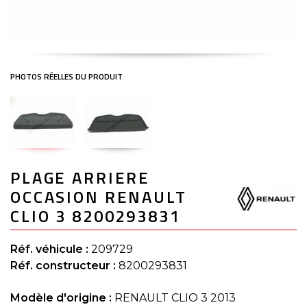
Skip
PLAGE ARRIERE
to
the
OCCASION RENAULT
beginning
of
CLIO 3 8200293831
the
images
gallery
Réf. véhicule :
209729
Réf. constructeur :
8200293831
Modèle d'origine :
RENAULT CLIO 3 2013