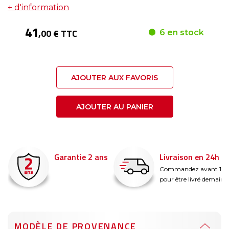
+ d'information
41
,00 € TTC
6 en stock
AJOUTER AUX FAVORIS
AJOUTER AU PANIER
Garantie 2 ans
Livraison en 24h
é
Commandez avant 14
pour être livré demain !
MODÈLE DE PROVENANCE