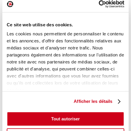
Plage arrière
Réf. :
216026
+ photos
Réf. constructeur :
8200293831
Ce site web utilise des cookies.
Modèle d'origine :
RENAULT CLIO 3
2009
- 201412
Les cookies nous permettent de personnaliser le contenu
Modèle de provenance
et les annonces, d'offrir des fonctionnalités relatives aux
médias sociaux et d'analyser notre trafic. Nous
Caractéristiques techniques
partageons également des informations sur l'utilisation de
41
,00 € TTC
notre site avec nos partenaires de médias sociaux, de
En stock
publicité et d'analyse, qui peuvent combiner celles-ci
avec d'autres informations que vous leur avez fournies
AJOUTER AU PANIER
ou qu'ils ont collectées lors de votre utilisation de leurs
services.
Afficher les détails
Tout autoriser