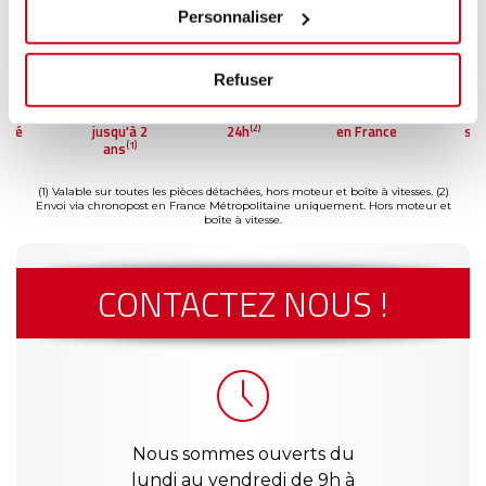
Personnaliser
Refuser
ment
Garantie
Livraison dès
Reconditionné
Pai
(2)
risé
jusqu'à 2
24h
en France
séc
(1)
ans
(1) Valable sur toutes les pièces détachées, hors moteur et boîte à vitesses.
(2)
Envoi via chronopost en France Métropolitaine uniquement. Hors moteur et
boîte à vitesse.
CONTACTEZ NOUS !
Nous sommes ouverts du
lundi au vendredi de 9h à