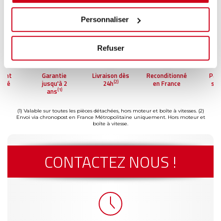
Personnaliser
Refuser
ment
Garantie
Livraison dès
Reconditionné
Pai
(2)
risé
jusqu'à 2
24h
en France
séc
(1)
ans
(1) Valable sur toutes les pièces détachées, hors moteur et boîte à vitesses.
(2)
Envoi via chronopost en France Métropolitaine uniquement. Hors moteur et
boîte à vitesse.
CONTACTEZ NOUS !