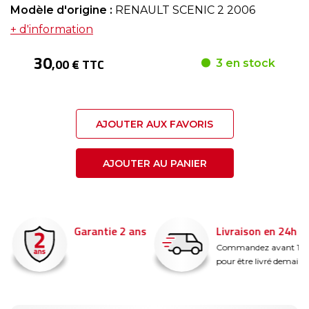
Modèle d'origine :
RENAULT SCENIC 2 2006
+ d'information
30
,00 € TTC
3 en stock
AJOUTER AUX FAVORIS
AJOUTER AU PANIER
Garantie 2 ans
Livraison en 24h
é
Commandez avant 14
pour être livré demain !