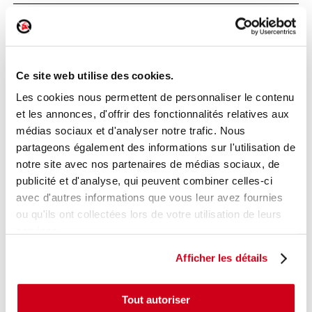
Serrure de porte arrière droite
Réf. :
252743
+ photos
Ce site web utilise des cookies.
Réf. constructeur :
8200119332
Modèle d'origine :
RENAULT SCENIC 2
2006
-
Les cookies nous permettent de personnaliser le contenu
200904
et les annonces, d'offrir des fonctionnalités relatives aux
Modèle de provenance
médias sociaux et d'analyser notre trafic. Nous
partageons également des informations sur l'utilisation de
Caractéristiques techniques
notre site avec nos partenaires de médias sociaux, de
30
,00 € TTC
publicité et d'analyse, qui peuvent combiner celles-ci
En stock
avec d'autres informations que vous leur avez fournies
ou qu'ils ont collectées lors de votre utilisation de leurs
AJOUTER AU PANIER
services.
Afficher les détails
Tout autoriser