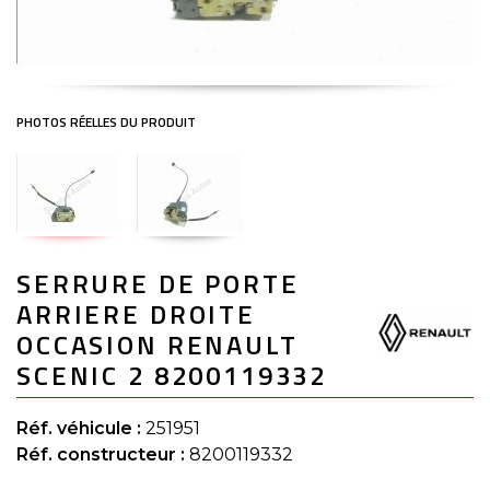
Skip
SERRURE DE PORTE
to
the
ARRIERE DROITE
beginning
of
OCCASION RENAULT
the
SCENIC 2 8200119332
images
gallery
Réf. véhicule :
251951
Réf. constructeur :
8200119332