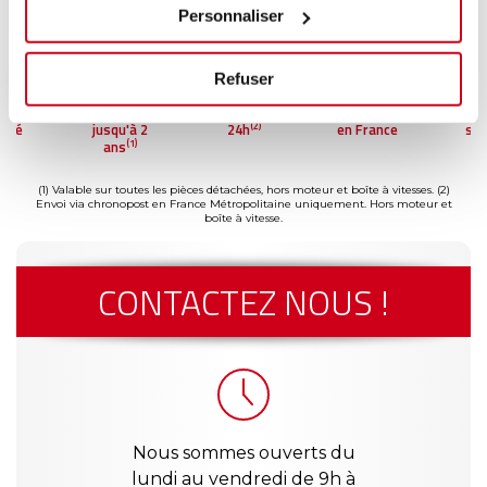
Personnaliser
Refuser
ment
Garantie
Livraison dès
Reconditionné
Pai
(2)
risé
jusqu'à 2
24h
en France
séc
(1)
ans
(1) Valable sur toutes les pièces détachées, hors moteur et boîte à vitesses.
(2)
Envoi via chronopost en France Métropolitaine uniquement. Hors moteur et
boîte à vitesse.
CONTACTEZ NOUS !
Nous sommes ouverts du
lundi au vendredi de 9h à