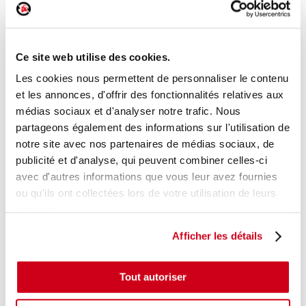
Feu arrière intérieur gauche
Ce site web utilise des cookies.
Réf. :
246836
+ photos
Réf. constructeur :
8159153120
Les cookies nous permettent de personnaliser le contenu
Modèle d'origine :
LEXUS IS 2
2010
- 201302
et les annonces, d'offrir des fonctionnalités relatives aux
médias sociaux et d'analyser notre trafic. Nous
Modèle de provenance
partageons également des informations sur l'utilisation de
Caractéristiques techniques
notre site avec nos partenaires de médias sociaux, de
62
publicité et d'analyse, qui peuvent combiner celles-ci
,00 € TTC
En stock
avec d'autres informations que vous leur avez fournies
ou qu'ils ont collectées lors de votre utilisation de leurs
AJOUTER AU PANIER
services.
Afficher les détails
Tout autoriser