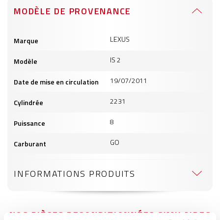
MODÈLE DE PROVENANCE
Informations
LEXUS
Marque
produits
IS 2
Modèle
19/07/2011
Date de mise en circulation
2231
Cylindrée
8
Puissance
GO
Carburant
INFORMATIONS PRODUITS
NOS PIÈCES RECONDITIONNÉES SIMILAIRES