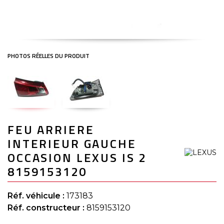
Skip
FEU ARRIERE
to
the
INTERIEUR GAUCHE
beginning
of
OCCASION LEXUS IS 2
the
8159153120
images
gallery
Réf. véhicule :
173183
Réf. constructeur :
8159153120