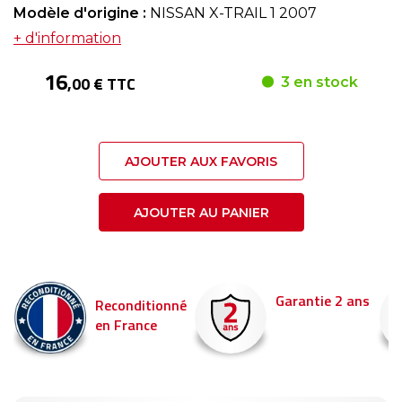
Modèle d'origine :
NISSAN X-TRAIL 1 2007
+ d'information
16
,00 € TTC
3 en stock
AJOUTER AUX FAVORIS
AJOUTER AU PANIER
Garantie 2 ans
Livraison en 24h
né
Commandez avant 14
pour être livré demain 