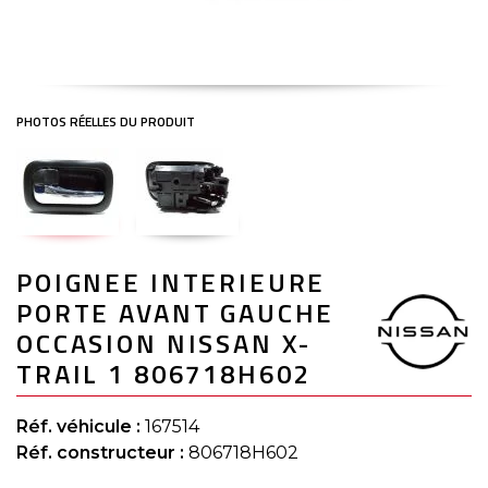
Skip
POIGNEE INTERIEURE
to
the
PORTE AVANT GAUCHE
beginning
of
OCCASION NISSAN X-
the
TRAIL 1 806718H602
images
gallery
Réf. véhicule :
167514
Réf. constructeur :
806718H602