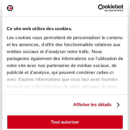
Poignée intérieure porte avant gauche
Réf. :
182703
Ce site web utilise des cookies.
+ photos
Réf. constructeur :
806718H602
Modèle d'origine :
NISSAN X-TRAIL 1
2004
- 200711
Les cookies nous permettent de personnaliser le contenu
et les annonces, d'offrir des fonctionnalités relatives aux
Modèle de provenance
médias sociaux et d'analyser notre trafic. Nous
partageons également des informations sur l'utilisation de
Caractéristiques techniques
notre site avec nos partenaires de médias sociaux, de
16
,00 € TTC
En stock
publicité et d'analyse, qui peuvent combiner celles-ci
avec d'autres informations que vous leur avez fournies
AJOUTER AU PANIER
ou qu'ils ont collectées lors de votre utilisation de leurs
services.
Afficher les détails
Tout autoriser