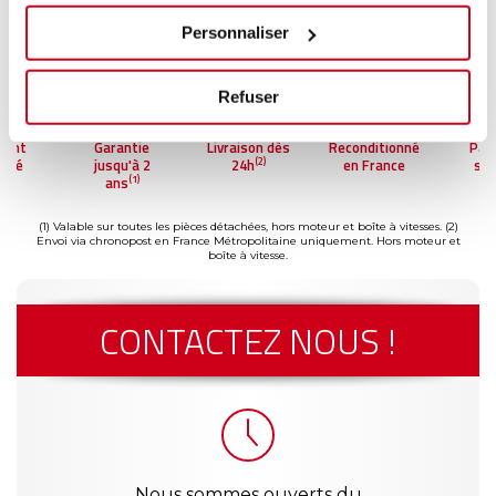
Personnaliser
Refuser
ment
Garantie
Livraison dès
Reconditionné
Pai
(2)
risé
jusqu'à 2
24h
en France
séc
(1)
ans
(1) Valable sur toutes les pièces détachées, hors moteur et boîte à vitesses.
(2)
Envoi via chronopost en France Métropolitaine uniquement. Hors moteur et
boîte à vitesse.
CONTACTEZ NOUS !
Nous sommes ouverts du