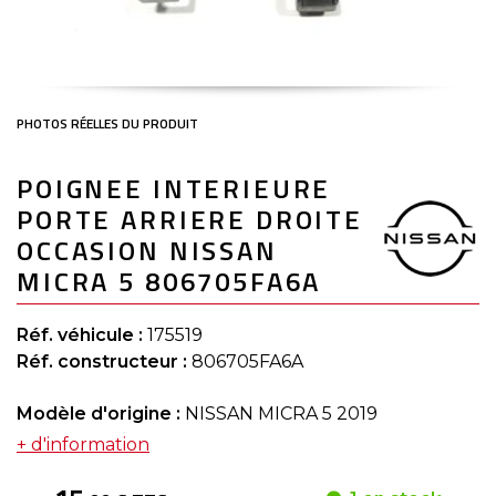
Skip
POIGNEE INTERIEURE
to
the
PORTE ARRIERE DROITE
beginning
of
OCCASION NISSAN
the
MICRA 5 806705FA6A
images
gallery
Réf. véhicule :
175519
Réf. constructeur :
806705FA6A
Modèle d'origine :
NISSAN MICRA 5 2019
+ d'information