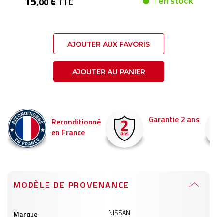
15
,00 € TTC
1 en stock
AJOUTER AUX FAVORIS
AJOUTER AU PANIER
Garantie 2 ans
Reconditionné
en France
MODÈLE DE PROVENANCE
Informations
NISSAN
Marque
produits