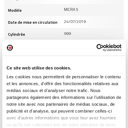
MICRA 5
Modèle
24/07/2019
Date de mise en circulation
999
Cylindrée
4
Puissance
ES
Carburant
Ce site web utilise des cookies.
INFORMATIONS PRODUITS
Les cookies nous permettent de personnaliser le contenu
et les annonces, d'offrir des fonctionnalités relatives aux
médias sociaux et d'analyser notre trafic. Nous
partageons également des informations sur l'utilisation de
notre site avec nos partenaires de médias sociaux, de
publicité et d'analyse, qui peuvent combiner celles-ci
ment
Garantie
Livraison dès
Reconditionné
Pai
avec d'autres informations que vous leur avez fournies
(2)
risé
jusqu'à 2
24h
en France
séc
ou qu'ils ont collectées lors de votre utilisation de leurs
(1)
ans