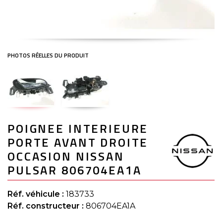
Skip
POIGNEE INTERIEURE
to
the
PORTE AVANT DROITE
beginning
of
OCCASION NISSAN
the
PULSAR 806704EA1A
images
gallery
Réf. véhicule :
183733
Réf. constructeur :
806704EA1A