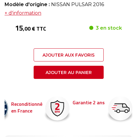
Modèle d'origine :
NISSAN PULSAR 2016
+ d'information
15
,00 € TTC
3 en stock
AJOUTER AUX FAVORIS
AJOUTER AU PANIER
Garantie 2 ans
Livraison en 24h
é
Commandez avant 14
pour être livré demain !