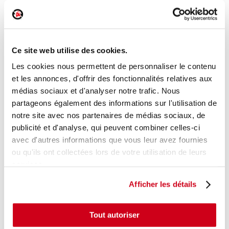
Poignée intérieure porte avant droite
Réf. :
191418
Ce site web utilise des cookies.
+ photos
Réf. constructeur :
806704EA1A
Modèle d'origine :
NISSAN QASHQAI 2
2014
- 201906
Les cookies nous permettent de personnaliser le contenu
et les annonces, d'offrir des fonctionnalités relatives aux
Modèle de provenance
médias sociaux et d'analyser notre trafic. Nous
partageons également des informations sur l'utilisation de
Caractéristiques techniques
notre site avec nos partenaires de médias sociaux, de
15
,00 € TTC
En stock
publicité et d'analyse, qui peuvent combiner celles-ci
avec d'autres informations que vous leur avez fournies
AJOUTER AU PANIER
ou qu'ils ont collectées lors de votre utilisation de leurs
services.
Afficher les détails
Tout autoriser