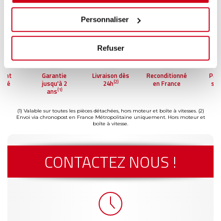
Personnaliser
Refuser
ment
Garantie
Livraison dès
Reconditionné
Pai
(2)
risé
jusqu'à 2
24h
en France
séc
(1)
ans
(1) Valable sur toutes les pièces détachées, hors moteur et boîte à vitesses.
(2)
Envoi via chronopost en France Métropolitaine uniquement. Hors moteur et
boîte à vitesse.
CONTACTEZ NOUS !