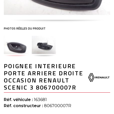
Skip
POIGNEE INTERIEURE
to
the
PORTE ARRIERE DROITE
beginning
of
OCCASION RENAULT
the
SCENIC 3 806700007R
images
gallery
Réf. véhicule :
163681
Réf. constructeur :
806700007R