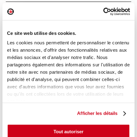
Poignée intérieure porte arrière droite
Réf. :
155564
+ photos
Ce site web utilise des cookies.
Réf. constructeur :
806700007R
Modèle d'origine :
RENAULT SCENIC 3
2009
- 201111
Les cookies nous permettent de personnaliser le contenu
et les annonces, d'offrir des fonctionnalités relatives aux
Modèle de provenance
médias sociaux et d'analyser notre trafic. Nous
Caractéristiques techniques
partageons également des informations sur l'utilisation de
15
notre site avec nos partenaires de médias sociaux, de
,00 € TTC
En stock
publicité et d'analyse, qui peuvent combiner celles-ci
avec d'autres informations que vous leur avez fournies
AJOUTER AU PANIER
ou qu'ils ont collectées lors de votre utilisation de leurs
services.
Afficher les détails
Tout autoriser