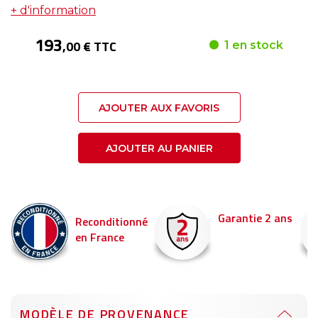
+ d'information
193
,00 € TTC
1 en stock
AJOUTER AUX FAVORIS
AJOUTER AU PANIER
Garantie 2 ans
Livraison en 
tionné
ce
Commandez ava
pour être livré d
MODÈLE DE PROVENANCE