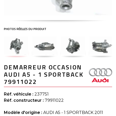
Skip
DEMARREUR OCCASION
to
the
AUDI A5 - 1 SPORTBACK
beginning
of
79911022
the
images
gallery
Réf. véhicule :
237751
Réf. constructeur :
79911022
Modèle d'origine :
AUDI A5 - 1 SPORTBACK 2011