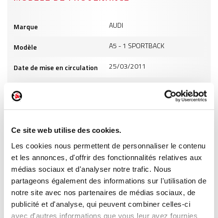
Informations
AUDI
Marque
produits
A5 - 1 SPORTBACK
Modèle
25/03/2011
Date de mise en circulation
2995
Cylindrée
23
Puissance
ES
Carburant
Ce site web utilise des cookies.
Les cookies nous permettent de personnaliser le contenu
INFORMATIONS PRODUITS
et les annonces, d'offrir des fonctionnalités relatives aux
médias sociaux et d'analyser notre trafic. Nous
partageons également des informations sur l'utilisation de
notre site avec nos partenaires de médias sociaux, de
publicité et d'analyse, qui peuvent combiner celles-ci
avec d'autres informations que vous leur avez fournies