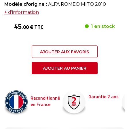
Modèle d'origine :
ALFA ROMEO MITO 2010
+ d'information
45
,00 € TTC
1 en stock
AJOUTER AUX FAVORIS
AJOUTER AU PANIER
Garantie 2 ans
Livraison en 24h
né
Commandez avant 14
pour être livré demain 