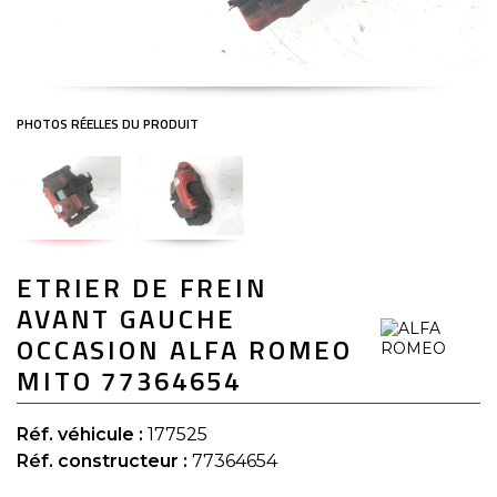
Skip
ETRIER DE FREIN
to
the
AVANT GAUCHE
beginning
of
OCCASION ALFA ROMEO
the
MITO 77364654
images
gallery
Réf. véhicule :
177525
Réf. constructeur :
77364654