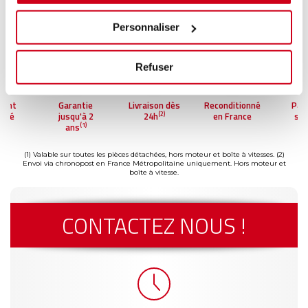
Personnaliser
Refuser
ment
Garantie
Livraison dès
Reconditionné
Pai
(2)
risé
jusqu'à 2
24h
en France
séc
(1)
ans
(1) Valable sur toutes les pièces détachées, hors moteur et boîte à vitesses.
(2)
Envoi via chronopost en France Métropolitaine uniquement. Hors moteur et
boîte à vitesse.
CONTACTEZ NOUS !