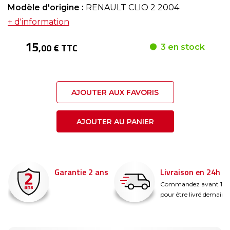
Modèle d'origine :
RENAULT CLIO 2 2004
+ d'information
15
,00 € TTC
3 en stock
AJOUTER AUX FAVORIS
AJOUTER AU PANIER
Garantie 2 ans
Livraison en 24h
é
Commandez avant 14
pour être livré demain !