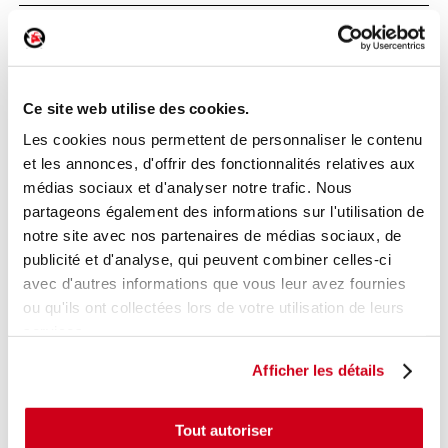
Poignée extérieure arrière gauche
Réf. :
196371
+ photos
Ce site web utilise des cookies.
Réf. constructeur :
7701471883
Modèle d'origine :
RENAULT CLIO 2 CAMPUS
2009
-
Les cookies nous permettent de personnaliser le contenu
201212
et les annonces, d'offrir des fonctionnalités relatives aux
Modèle de provenance
médias sociaux et d'analyser notre trafic. Nous
partageons également des informations sur l'utilisation de
Caractéristiques techniques
notre site avec nos partenaires de médias sociaux, de
15
,00 € TTC
publicité et d'analyse, qui peuvent combiner celles-ci
En stock
avec d'autres informations que vous leur avez fournies
ou qu'ils ont collectées lors de votre utilisation de leurs
AJOUTER AU PANIER
services.
Afficher les détails
Tout autoriser