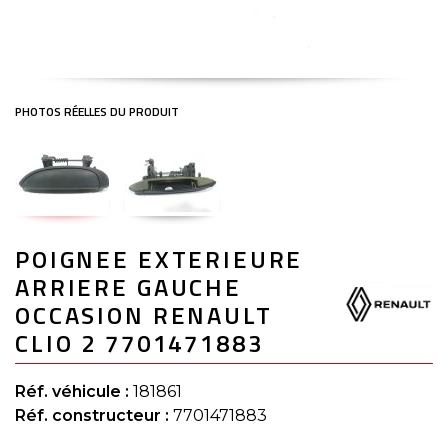
Skip
POIGNEE EXTERIEURE
to
the
ARRIERE GAUCHE
beginning
of
OCCASION RENAULT
the
CLIO 2 7701471883
images
gallery
Réf. véhicule :
181861
Réf. constructeur :
7701471883