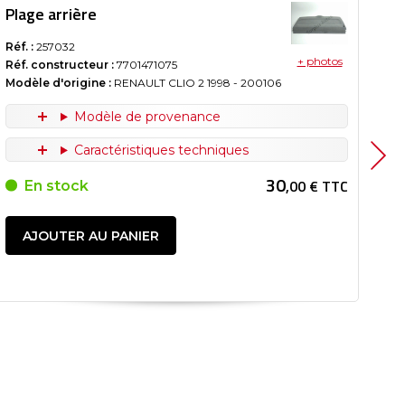
Plage arrière
Pl
Réf. :
257032
Réf.
+ photos
Réf. constructeur :
7701471075
Réf
Modèle d'origine :
RENAULT CLIO 2
1998
- 200106
Mod
Modèle de provenance
Caractéristiques techniques
30
,00 € TTC
En stock
AJOUTER AU PANIER