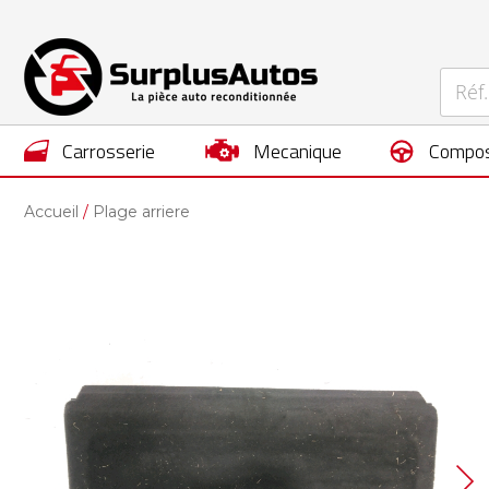
carrosserie
mecanique
compos
Accueil
Plage arriere
Skip
to
the
end
of
the
images
gallery