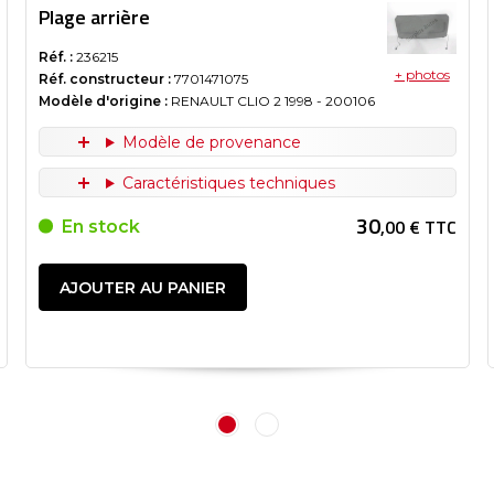
Plage arrière
Réf. :
236215
+ photos
Réf. constructeur :
7701471075
Modèle d'origine :
RENAULT CLIO 2
1998
- 200106
Modèle de provenance
Caractéristiques techniques
30
,00 € TTC
En stock
AJOUTER AU PANIER