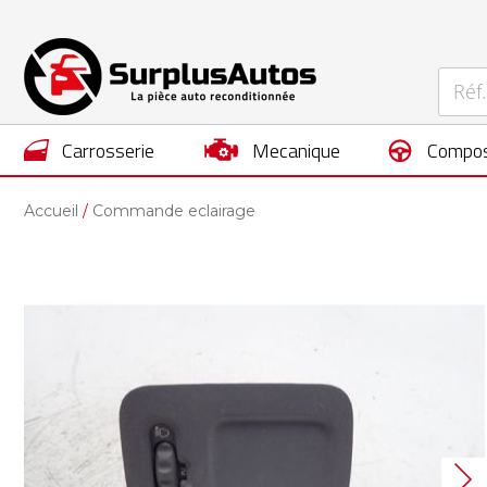
carrosserie
mecanique
compos
Accueil
Commande eclairage
Skip
to
the
end
of
the
images
gallery