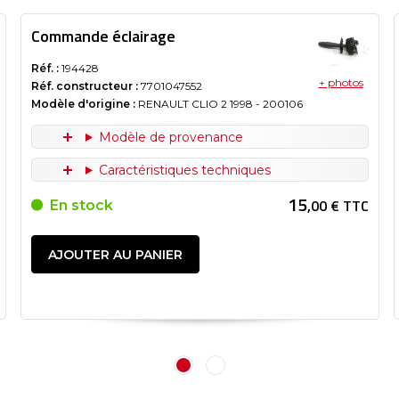
Commande éclairage
Réf. :
194428
+ photos
Réf. constructeur :
7701047552
Modèle d'origine :
RENAULT CLIO 2
1998
- 200106
Modèle de provenance
Caractéristiques techniques
15
,00 € TTC
En stock
AJOUTER AU PANIER