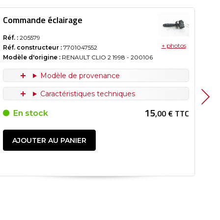
Commande éclairage
Co
Réf. :
205579
Réf.
+ photos
Réf. constructeur :
7701047552
Réf
Modèle d'origine :
RENAULT CLIO 2
1998
- 200106
Mod
Modèle de provenance
Caractéristiques techniques
15
,00 € TTC
En stock
AJOUTER AU PANIER