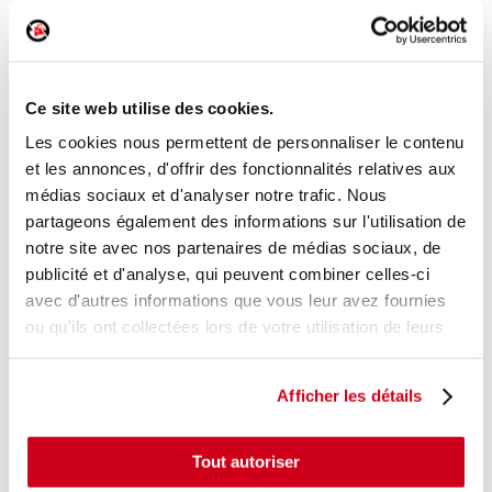
Poignée extérieure arrière droite
Réf. :
237950
Ce site web utilise des cookies.
+ photos
Réf. constructeur :
7700433076
Modèle d'origine :
RENAULT CLIO 2
2001
- 200607
Les cookies nous permettent de personnaliser le contenu
et les annonces, d'offrir des fonctionnalités relatives aux
Modèle de provenance
médias sociaux et d'analyser notre trafic. Nous
partageons également des informations sur l'utilisation de
Caractéristiques techniques
notre site avec nos partenaires de médias sociaux, de
15
,00 € TTC
En stock
publicité et d'analyse, qui peuvent combiner celles-ci
avec d'autres informations que vous leur avez fournies
AJOUTER AU PANIER
ou qu'ils ont collectées lors de votre utilisation de leurs
services.
Afficher les détails
Tout autoriser