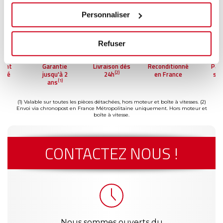
Personnaliser
Refuser
ment
Garantie
Livraison dès
Reconditionné
Pai
(2)
risé
jusqu'à 2
24h
en France
séc
(1)
ans
(1) Valable sur toutes les pièces détachées, hors moteur et boîte à vitesses.
(2)
Envoi via chronopost en France Métropolitaine uniquement. Hors moteur et
boîte à vitesse.
CONTACTEZ NOUS !
Nous sommes ouverts du