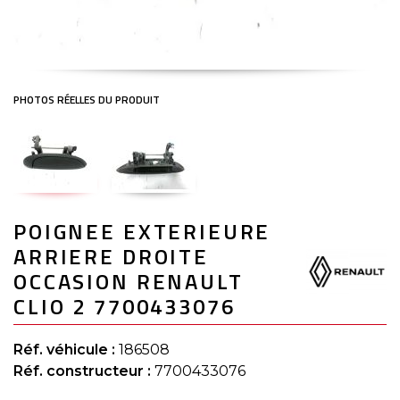
Skip
POIGNEE EXTERIEURE
to
the
ARRIERE DROITE
beginning
of
OCCASION RENAULT
the
CLIO 2 7700433076
images
gallery
Réf. véhicule :
186508
Réf. constructeur :
7700433076