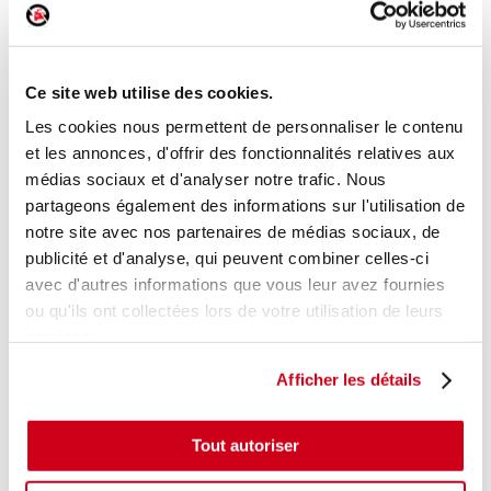
Porte avant droite
Réf. :
191490
Réf. constructeur :
7600407010
+ photos
Ce site web utilise des cookies.
Modèle d'origine :
KIA PICANTO 1
2008
- 201103
Les cookies nous permettent de personnaliser le contenu
Modèle de provenance
et les annonces, d'offrir des fonctionnalités relatives aux
médias sociaux et d'analyser notre trafic. Nous
Caractéristiques techniques
partageons également des informations sur l'utilisation de
80
,00 € TTC
notre site avec nos partenaires de médias sociaux, de
En stock
publicité et d'analyse, qui peuvent combiner celles-ci
avec d'autres informations que vous leur avez fournies
AJOUTER AU PANIER
ou qu'ils ont collectées lors de votre utilisation de leurs
services.
Afficher les détails
Tout autoriser