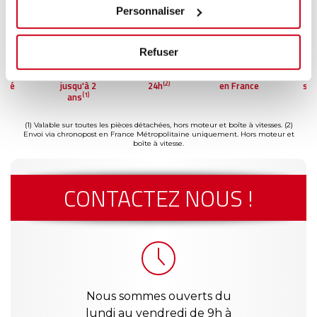
Personnaliser
Refuser
ment
Garantie
Livraison dès
Reconditionné
Pai
(2)
risé
jusqu'à 2
24h
en France
séc
(1)
ans
(1) Valable sur toutes les pièces détachées, hors moteur et boîte à vitesses.
(2)
Envoi via chronopost en France Métropolitaine uniquement. Hors moteur et
boîte à vitesse.
CONTACTEZ NOUS !
Nous sommes ouverts du
lundi au vendredi de 9h à