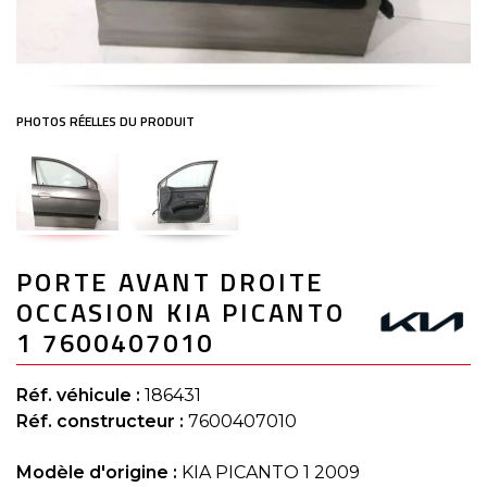
Skip
PORTE AVANT DROITE
to
the
OCCASION KIA PICANTO
beginning
of
1 7600407010
the
images
gallery
Réf. véhicule :
186431
Réf. constructeur :
7600407010
Modèle d'origine :
KIA PICANTO 1 2009