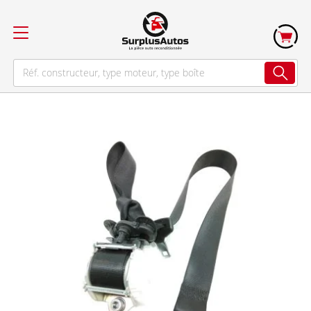
Skip
to
the
end
of
the
images
gallery