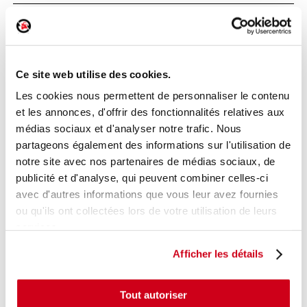
Serrure de porte arrière droite
Réf. :
182919
+ photos
Ce site web utilise des cookies.
Réf. constructeur :
71775808
Modèle d'origine :
ALFA ROMEO GIULIETTA 2
2010
-
Les cookies nous permettent de personnaliser le contenu
201312
et les annonces, d'offrir des fonctionnalités relatives aux
Modèle de provenance
médias sociaux et d'analyser notre trafic. Nous
partageons également des informations sur l'utilisation de
Caractéristiques techniques
notre site avec nos partenaires de médias sociaux, de
27
,00 € TTC
publicité et d'analyse, qui peuvent combiner celles-ci
En stock
avec d'autres informations que vous leur avez fournies
ou qu'ils ont collectées lors de votre utilisation de leurs
AJOUTER AU PANIER
services.
Afficher les détails
Tout autoriser