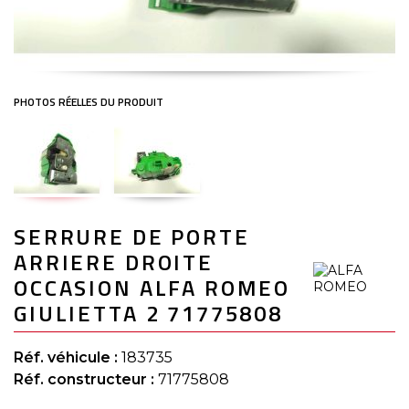
Skip
SERRURE DE PORTE
to
the
ARRIERE DROITE
beginning
of
OCCASION ALFA ROMEO
the
GIULIETTA 2 71775808
images
gallery
Réf. véhicule :
183735
Réf. constructeur :
71775808