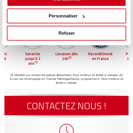
Personnaliser
Refuser
ntie
Livraison dès
Reconditionné
Paiement
Gar
(2)
'à 2
24h
en France
sécurisé
jus
(1)
s
a
(1) Valable sur toutes les pièces détachées, hors moteur et boîte à vitesses.
(2)
Envoi via chronopost en France Métropolitaine uniquement. Hors moteur et
boîte à vitesse.
CONTACTEZ NOUS !