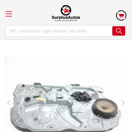
Skip
to
the
end
of
the
images
gallery