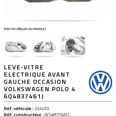
Skip
LEVE-VITRE
to
the
ELECTRIQUE AVANT
beginning
of
GAUCHE OCCASION
the
VOLKSWAGEN POLO 4
images
gallery
6Q4837461J
Réf. véhicule :
241430
Réf. constructeur :
6Q4837461J