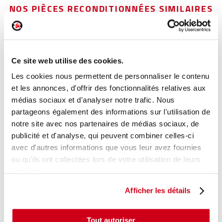
NOS PIÈCES RECONDITIONNÉES SIMILAIRES
Lève-vitre électrique avant gauche
Réf. :
245855
Ce site web utilise des cookies.
+ photos
Réf. constructeur :
6Q4837461J
Les cookies nous permettent de personnaliser le contenu
Modèle d'origine :
VOLKSWAGEN POLO 4
2005
-
200909
et les annonces, d'offrir des fonctionnalités relatives aux
médias sociaux et d'analyser notre trafic. Nous
Modèle de provenance
partageons également des informations sur l'utilisation de
notre site avec nos partenaires de médias sociaux, de
Caractéristiques techniques
publicité et d'analyse, qui peuvent combiner celles-ci
89
,00 € TTC
En stock
avec d'autres informations que vous leur avez fournies
ou qu'ils ont collectées lors de votre utilisation de leurs
AJOUTER AU PANIER
services.
Afficher les détails
Tout autoriser