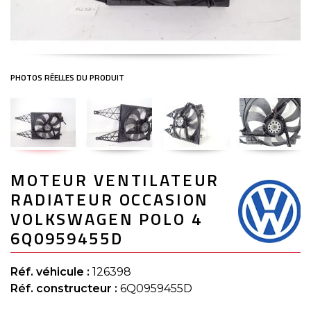
Skip
MOTEUR VENTILATEUR
to
the
RADIATEUR OCCASION
beginning
of
VOLKSWAGEN POLO 4
the
6Q0959455D
images
gallery
Réf. véhicule :
126398
Réf. constructeur :
6Q0959455D