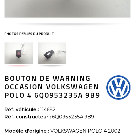
Skip
BOUTON DE WARNING
to
the
OCCASION VOLKSWAGEN
beginning
of
POLO 4 6Q0953235A 9B9
the
images
gallery
Réf. véhicule :
114682
Réf. constructeur :
6Q0953235A 9B9
Modèle d'origine :
VOLKSWAGEN POLO 4 2002