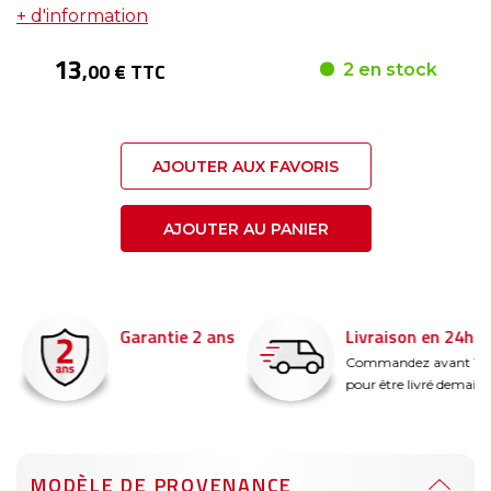
+ d'information
13
,00 € TTC
2 en stock
AJOUTER AUX FAVORIS
AJOUTER AU PANIER
Garantie 2 ans
Livraison en 24h
é
Commandez avant 14
pour être livré demain !
MODÈLE DE PROVENANCE