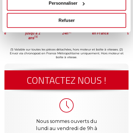
Personnaliser
Refuser
ment
Garantie
Livraison dès
Reconditionné
Pai
(2)
risé
jusqu'à 2
24h
en France
séc
(1)
ans
(1) Valable sur toutes les pièces détachées, hors moteur et boîte à vitesses.
(2)
Envoi via chronopost en France Métropolitaine uniquement. Hors moteur et
boîte à vitesse.
CONTACTEZ NOUS !
Nous sommes ouverts du
lundi au vendredi de 9h à