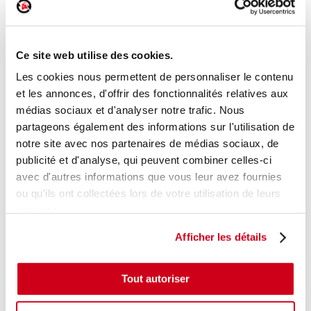
Bouton de warning
Réf. :
114540
+ photos
Ce site web utilise des cookies.
Réf. constructeur :
6Q0953235A 9B9
Modèle d'origine :
VOLKSWAGEN POLO 4
2002
-
Les cookies nous permettent de personnaliser le contenu
200505
et les annonces, d'offrir des fonctionnalités relatives aux
Modèle de provenance
médias sociaux et d'analyser notre trafic. Nous
partageons également des informations sur l'utilisation de
Caractéristiques techniques
notre site avec nos partenaires de médias sociaux, de
13
publicité et d'analyse, qui peuvent combiner celles-ci
,00 € TTC
En stock
avec d'autres informations que vous leur avez fournies
ou qu'ils ont collectées lors de votre utilisation de leurs
AJOUTER AU PANIER
services.
Afficher les détails
Tout autoriser