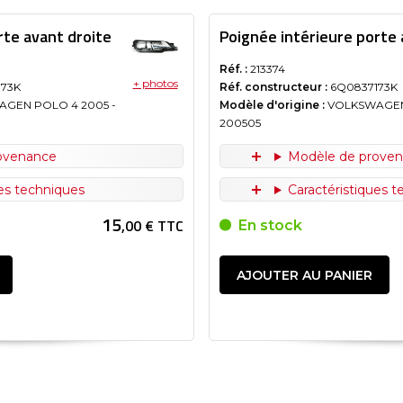
rte avant droite
Poignée intérieure porte 
Réf. :
213374
+ photos
173K
Réf. constructeur :
6Q0837173K
AGEN POLO 4
2005
-
Modèle d'origine :
VOLKSWAGEN
200505
ovenance
Modèle de prove
ues techniques
Caractéristiques 
15
,00 € TTC
En stock
AJOUTER AU PANIER