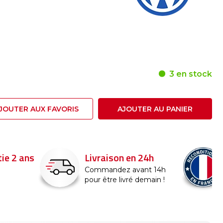
3 en stock
JOUTER AUX FAVORIS
AJOUTER AU PANIER
Livraison en 24h
Reconditi
France
Commandez avant 14h
pour être livré demain !