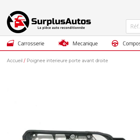
carrosserie
mecanique
compos
Accueil
Poignee interieure porte avant droite
Skip
to
the
end
of
the
images
gallery