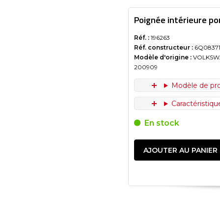
Poignée intérieure po
Réf. :
196263
Réf. constructeur :
6Q0837
Modèle d'origine :
VOLKSW
200909
Modèle de pr
Caractéristiq
En stock
AJOUTER AU PANIER