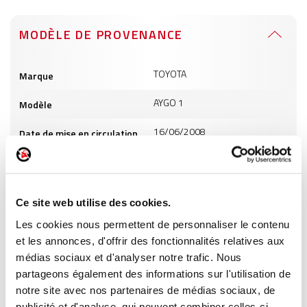
MODÈLE DE PROVENANCE
Informations
TOYOTA
Marque
produits
AYGO 1
Modèle
16/06/2008
Date de mise en circulation
0
Cylindrée
3
Puissance
Ce site web utilise des cookies.
GO
Carburant
Les cookies nous permettent de personnaliser le contenu
et les annonces, d'offrir des fonctionnalités relatives aux
médias sociaux et d'analyser notre trafic. Nous
INFORMATIONS PRODUITS
partageons également des informations sur l'utilisation de
notre site avec nos partenaires de médias sociaux, de
publicité et d'analyse, qui peuvent combiner celles-ci