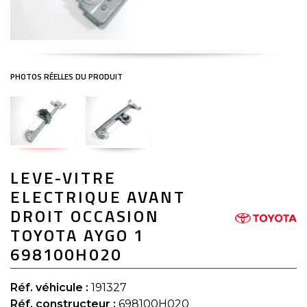
Skip
LEVE-VITRE
to
the
ELECTRIQUE AVANT
beginning
of
DROIT OCCASION
the
TOYOTA AYGO 1
images
gallery
698100H020
Réf. véhicule :
191327
Réf. constructeur :
698100H020